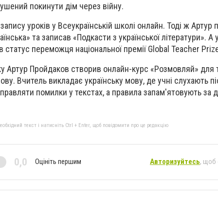
мушений покинути дім через війну.
запису уроків у Всеукраїнській школі онлайн. Тоді ж Артур 
їнська» та записав «Подкасти з української літератури». А 
статус переможця національної премії Global Teacher Prize
ку Артур Пройдаков створив онлайн-курс «Розмовляй» для 
ову. Вчитель викладає українську мову, де учні слухають п
иправляти помилки у текстах, а правила запам'ятовують за
бхідний текст і натисніть Ctrl + Enter, щоб повідомити про це редакцію
0,0
Оцініть першим
Авторизуйтесь
, щоб