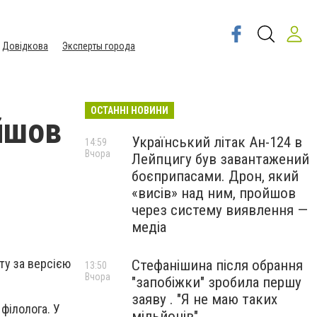
Довідкова
Эксперты города
ОСТАННІ НОВИНИ
йшов
Український літак Ан-124 в
14:59
Вчора
Лейпцигу був завантажений
боєприпасами. Дрон, який
«висів» над ним, пройшов
через систему виявлення —
медіа
ту за версією
Стефанішина після обрання
13:50
Вчора
"запобіжки" зробила першу
заяву . "Я не маю таких
філолога. У
мільйонів"