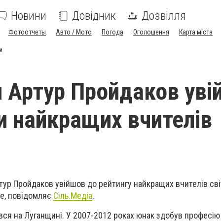
Новини
Довідник
Дозвілля
Фотоотчеты
Авто / Мото
Погода
Оголошення
Карта міста
и
 Артур Пройдаков уві
и найкращих вчителів
тур Пройдаков увійшов до рейтингу найкращих вчителів сві
ize, повідомляє
Сіль.Медіа
.
ся на Луганщині. У 2007-2012 роках юнак здобув професію 