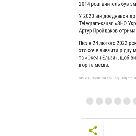
2014 році вчитель був з
У 2020 він доєднався до 
Telegram-канал «ЗНО Укра
Артур Пройдаков отримав 
Після 24 лютого 2022 ро
хто хоче вивчити рідну м
та «Океан Ельзи», щоб в
ігор та мемів.
Якщо ви помітили помилку, виділіть нео