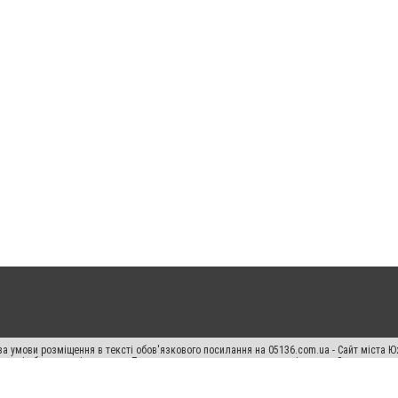
а умови розміщення в тексті обов'язкового посилання на 05136.com.ua - Сайт міста Ю
 тексті або в якості джерела. Порушення виняткових прав переслідується Законом.
ський спецпроєкт", "Політичні новини", "Пресреліз", "PR", "Офіційно", "Політична рек