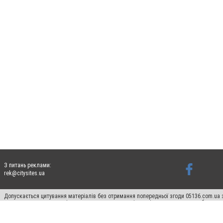
З питань реклами:
rek@citysites.ua
Допускається цитування матеріалів без отримання попередньої згоди 05136.com.ua з
для пошукових систем гіперпосилання на цитовані статті не нижче другого абзацу в
Матеріали з плашками "Новини компаній", "Промо", "Партнерський матеріал", "Партнер