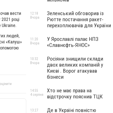
Зеленський обговорив із
почав вести
12:18
Вчора
Рютте постачання ракет-
у 2021 році
перехоплювачів для України
 Ukraine.
тих людей,
У Ярославлі палає НПЗ
11:20
існі «Калуш»
Вчора
«Славнєфть-ЯНОС»
 допомогою
Росіяни знищили склади
10:32
Вчора
двох великих компаній у
Києві . Ворог атакував
бізнеси
 оцінити
Хто не має права на
14:55
4 серпня
відстрочку пояснив ТЦК
Де в Україні повністю
13:27