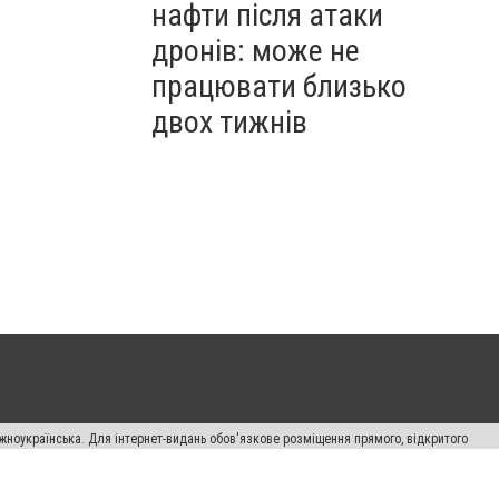
нафти після атаки
дронів: може не
працювати близько
двох тижнів
жноукраїнська. Для інтернет-видань обов'язкове розміщення прямого, відкритого
лама" публікуються на правах реклами.