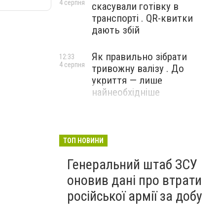
4 серпня
скасували готівку в
транспорті . QR-квитки
дають збій
Як правильно зібрати
12:33
4 серпня
тривожну валізу . До
укриття — лише
найнеобхідніше
ТОП НОВИНИ
Генеральний штаб ЗСУ
оновив дані про втрати
російської армії за добу