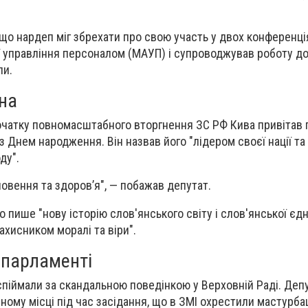
що нардеп міг збрехати про свою участь у двох конференці
ї управління персоналом (МАУП) і супроводжував роботу до
ли.
на
початку повномасштабного вторгнення ЗС РФ Кива привітав
з Днем народження. Він назвав його "лідером своєї нації т
ду".
ловення та здоров’я", — побажав депутат.
то пише "нову історію слов'янського світу і слов'янської єдн
ахисником моралі та віри".
 парламенті
 спіймали за скандальною поведінкою у Верховній Раді. Деп
ному місці під час засідання, що в ЗМІ охрестили мастурба