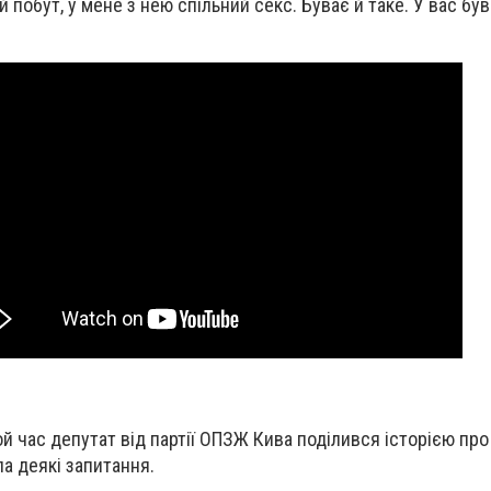
й побут, у мене з нею спільний секс. Буває й таке. У вас бу
й час депутат від партії ОПЗЖ Кива поділився історією про 
а деякі запитання.