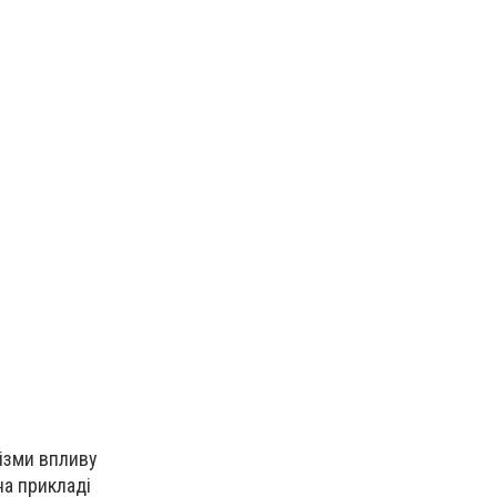
нізми впливу
на прикладі