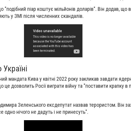
о "подібний піар коштує мільйонів доларів". Він додав, що вс
яють у ЗМІ після численних скандалів.
 Україні
ний мандата Кива у квітні 2022 року закликав завдати ядер
 що це дозволить Росії виграти війну та "поставити крапку в
димира Зеленського ексдепутат назвав терористом. Він за
е одно нічого не дадуть і не принесуть".