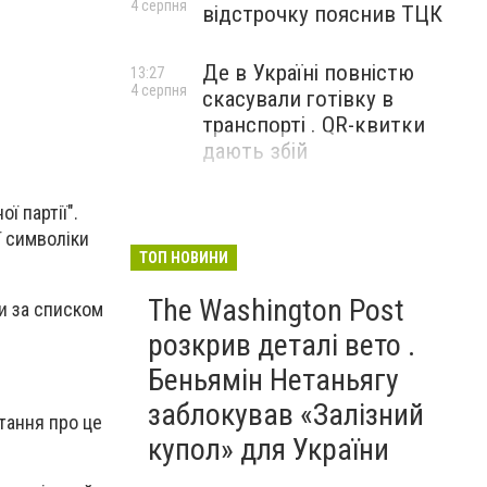
4 серпня
відстрочку пояснив ТЦК
Де в Україні повністю
13:27
4 серпня
скасували готівку в
транспорті . QR-квитки
дають збій
ї партії".
ї символіки
ТОП НОВИНИ
The Washington Post
и за списком
розкрив деталі вето .
Беньямін Нетаньягу
заблокував «Залізний
тання про це
купол» для України