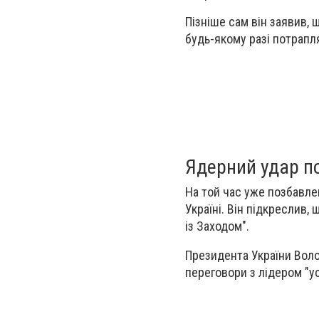
Пізніше сам він заявив, щ
будь-якому разі потрапл
Ядерний удар по
На той час уже позбавле
Україні. Він підкреслив,
із Заходом".
Президента України Воло
переговори з лідером "ус