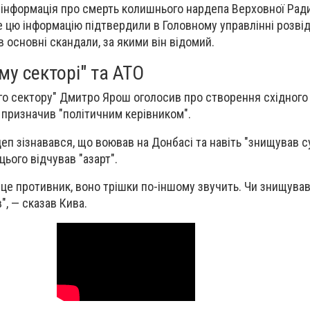
я інформація про смерть колишнього нардепа Верховної Ради
ше цю інформацію підтвердили в Головному управлінні розві
 основні скандали, за якими він відомий.
му секторі" та АТО
ого сектору" Дмитро Ярош оголосив про створення східного
ін призначив "політичним керівником".
рдеп зізнавався, що воював на Донбасі та навіть "знищував 
цього відчував "азарт".
о це противник, воно трішки по-іншому звучить. Чи знищува
, — сказав Кива.