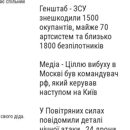
ває спільний
Генштаб - ЗСУ
знешкодили 1500
окупантів, майже 70
артсистем та близько
1800 безпілотників
Медіа - Ціллю вибуху в
Москві був командувач
рф, який керував
наступом на Київ
У Повітряних силах
свого діда.
повідомили деталі
нічної атаки . 24 дрони