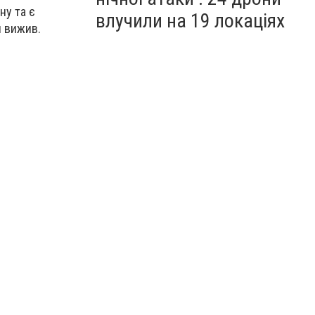
ну та є
влучили на 19 локаціях
н вижив.