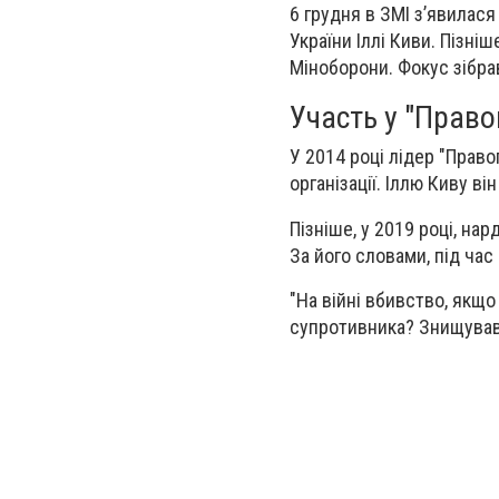
6 грудня в ЗМІ з’явилас
України Іллі Киви. Пізні
Міноборони. Фокус зібрав
Участь у "Право
У 2014 році лідер "Прав
організації. Іллю Киву в
Пізніше, у 2019 році, на
За його словами, під час 
"На війні вбивство, якщ
супротивника? Знищував"