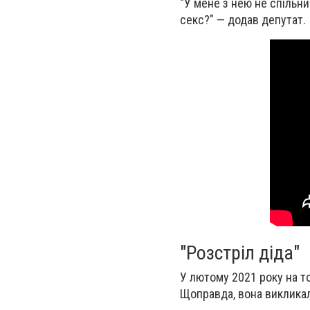
"У мене з нею не спільни
секс?" — додав депутат.
"Розстріл діда"
У лютому 2021 року на то
Щоправда, вона викликал