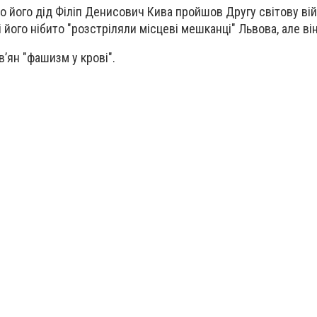
о його дід Філіп Денисович Кива пройшов Другу світову вій
 його нібито "розстріляли місцеві мешканці" Львова, але ві
в’ян "фашизм у крові".