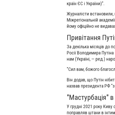
країн ЄС і України)".
Журналісти встановили, 
Міжрегіональній академі
йому офіційно не видава
Привітання Путі
За декілька місяців до 
Росії Володимира Путіна 
нам (Україні, — ред.) наро
"Сил вам, божого благос
Він додав, що Путін ніби
назвав президента РФ "з
"Мастурбація" в
У грудні 2021 року Киву
поправляв штани в інтим