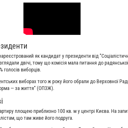
езиденти
зареєстрований як кандидат у президенти від "Соціалістично
зглядали двічі, тому що комісія мала питання до радянсько
3% голосів виборців.
нтських виборах того ж року його обрали до Верховної Рад
форма — за життя" (ОПЗЖ).
і
артиру площею приблизно 100 кв. м у центрі Києва. На запи
лістам, що там живе його подруга.