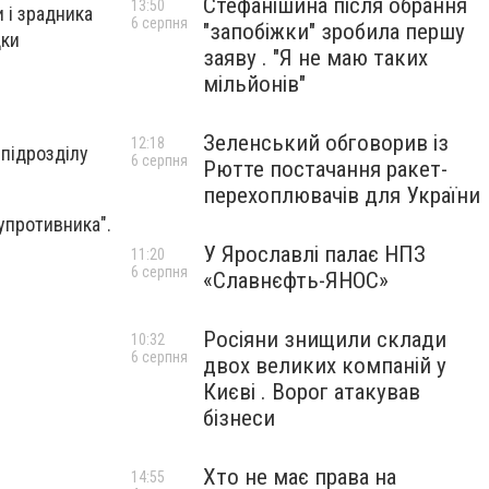
Стефанішина після обрання
13:50
 і зрадника
6 серпня
"запобіжки" зробила першу
дки
заяву . "Я не маю таких
мільйонів"
Зеленський обговорив із
12:18
 підрозділу
6 серпня
Рютте постачання ракет-
перехоплювачів для України
супротивника".
У Ярославлі палає НПЗ
11:20
6 серпня
«Славнєфть-ЯНОС»
в
Росіяни знищили склади
10:32
6 серпня
двох великих компаній у
Києві . Ворог атакував
бізнеси
Хто не має права на
14:55