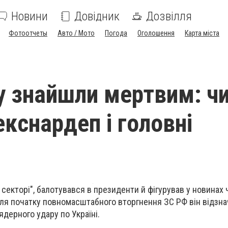
Новини
Довідник
Дозвілля
Фотоотчеты
Авто / Мото
Погода
Оголошення
Карта міста
у знайшли мертвим: ч
екснардеп і головні
 секторі", балотувався в президенти й фігурував у новинах
ісля початку повномасштабного вторгнення ЗС РФ він відзн
ядерного удару по Україні.