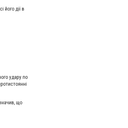
і його дії в
ного удару по
 протистоянні
значив, що