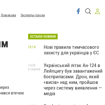
Довідкова
Эксперты города
ОСТАННІ НОВИНИ
им
Нові правила тимчасового
10:14
захисту для українців у ЄС
Український літак Ан-124 в
14:59
6 серпня
Лейпцигу був завантажений
боєприпасами. Дрон, який
«висів» над ним, пройшов
 через
через систему виявлення —
ачився втечею
медіа