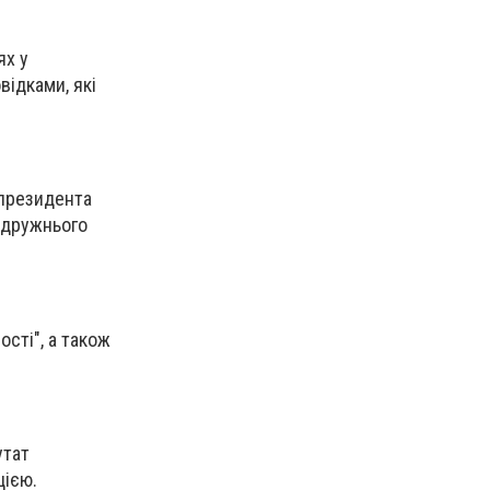
ях у
відками, які
 президента
а дружнього
ості", а також
утат
цією.