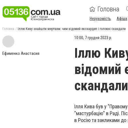
Головна
Нерухомість
Афіша
Головна
Іллю Киву знайшли мертвим: чим відомий екснардеп і головні скандали
10:00, 7 грудня 2023 р.
Іллю Кив
Ефименко Анастасия
відомий 
скандали
Ілля Кива був у "Правому
"мастурбацію" в Раді. П
в Росію та закликами до 