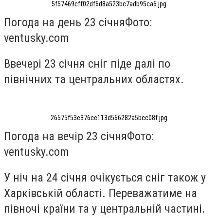
5f57469cff02df6d8a523bc7adb95ca6.jpg
Погода на день 23 січня
Фото:
ventusky.com
Ввечері 23 січня сніг піде далі по
північних та центральних областях.
26575f53e376ce113d566282a5bcc08f.jpg
Погода на вечір 23 січня
Фото:
ventusky.com
У ніч на 24 січня очікується сніг також у
Харківській області. Переважатиме на
півночі країни та у центральній частині.