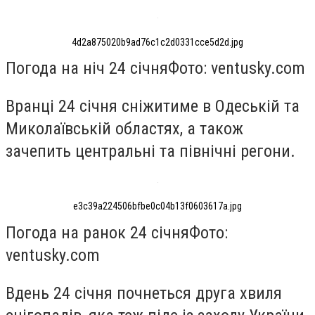
4d2a875020b9ad76c1c2d0331cce5d2d.jpg
Погода на ніч 24 січня
Фото: ventusky.com
Вранці 24 січня сніжитиме в Одеській та
Миколаївській областях, а також
зачепить центральні та північні регони.
e3c39a224506bfbe0c04b13f0603617a.jpg
Погода на ранок 24 січня
Фото:
ventusky.com
Вдень 24 січня почнеться друга хвиля