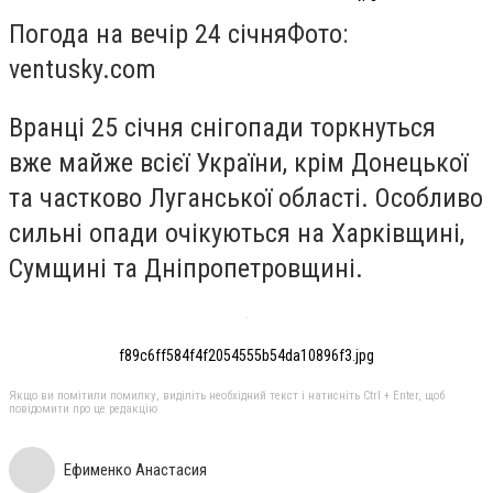
Погода на вечір 24 січня
Фото:
ventusky.com
Вранці 25 січня снігопади торкнуться
вже майже всієї України, крім Донецької
та частково Луганської області. Особливо
сильні опади очікуються на Харківщині,
Сумщині та Дніпропетровщині.
f89c6ff584f4f2054555b54da10896f3.jpg
Якщо ви помітили помилку, виділіть необхідний текст і натисніть Ctrl + Enter, щоб
повідомити про це редакцію
Ефименко Анастасия