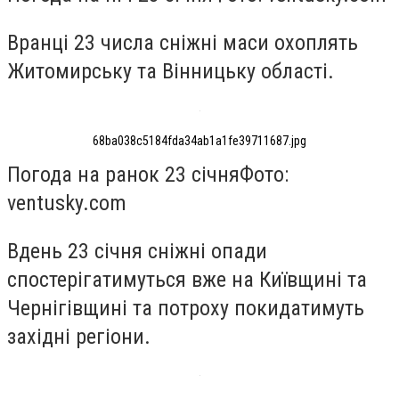
Вранці 23 числа сніжні маси охоплять
Житомирську та Вінницьку області.
68ba038c5184fda34ab1a1fe39711687.jpg
Погода на ранок 23 січня
Фото:
ventusky.com
Вдень 23 січня сніжні опади
спостерігатимуться вже на Київщині та
Чернігівщині та потроху покидатимуть
західні регіони.