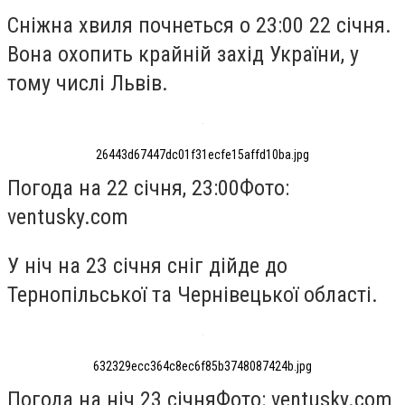
Сніжна хвиля почнеться о 23:00 22 січня.
Вона охопить
крайній захід України, у
тому числі Львів.
26443d67447dc01f31ecfe15affd10ba.jpg
Погода на 22 січня, 23:00
Фото:
ventusky.com
У ніч на 23 січня сніг дійде до
Тернопільської та Чернівецької області.
632329ecc364c8ec6f85b3748087424b.jpg
Погода на ніч 23 січня
Фото: ventusky.com