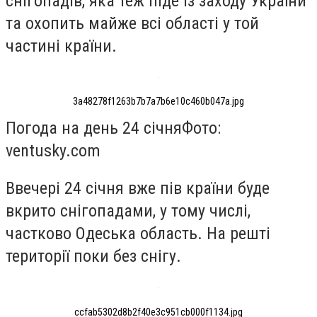
снігопадів, яка теж піде із заходу України
та охопить майже всі області у той
частині країни.
3a48278f1263b7b7a7b6e10c460b047a.jpg
Погода на день 24 січня
Фото:
ventusky.com
Ввечері 24 січня вже пів країни буде
вкрито снігопадами, у тому числі,
частково Одеська область. На решті
території поки без снігу.
ccfab5302d8b2f40e3c951cb000f1134.jpg