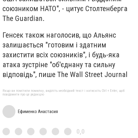
союзником НАТО", - цитує Столтенберга
The Guardian.
Генсек також наголосив, що Альянс
залишається "готовим і здатним
захистити всіх союзників", і будь-яка
атака зустріне "об'єднану та сильну
відповідь", пише The Wall Street Journal
Якщо ви помітили помилку, виділіть необхідний текст і натисніть Ctrl + Enter, щоб
повідомити про це редакцію
Ефименко Анастасия
0,0