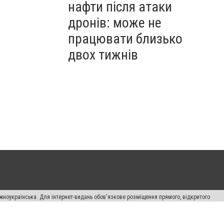
нафти після атаки
дронів: може не
працювати близько
двох тижнів
жноукраїнська. Для інтернет-видань обов'язкове розміщення прямого, відкритого
лама" публікуються на правах реклами.