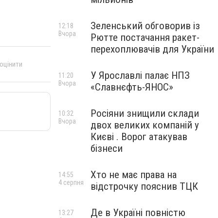
Зеленський обговорив із
12:18
Вчора
Рютте постачання ракет-
перехоплювачів для України
 оцінити
У Ярославлі палає НПЗ
11:20
Вчора
«Славнєфть-ЯНОС»
Росіяни знищили склади
10:32
Вчора
двох великих компаній у
Києві . Ворог атакував
бізнеси
Хто не має права на
14:55
4 серпня
відстрочку пояснив ТЦК
Де в Україні повністю
13:27