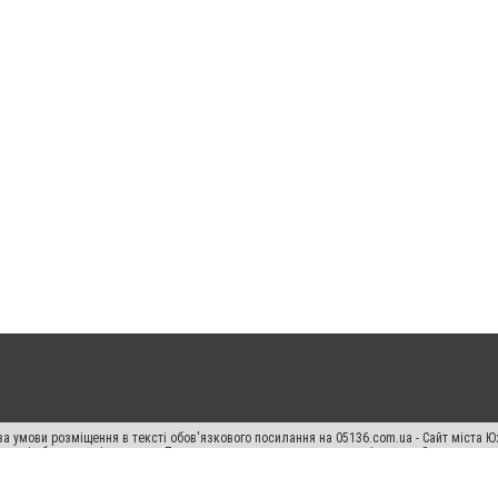
а умови розміщення в тексті обов'язкового посилання на 05136.com.ua - Сайт міста Ю
 тексті або в якості джерела. Порушення виняткових прав переслідується Законом.
ський спецпроєкт", "Політичні новини", "Пресреліз", "PR", "Офіційно", "Політична рек