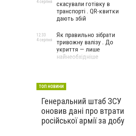
4 серпня
скасували готівку в
транспорті . QR-квитки
дають збій
Як правильно зібрати
12:33
4 серпня
тривожну валізу . До
укриття — лише
найнеобхідніше
ТОП НОВИНИ
Генеральний штаб ЗСУ
оновив дані про втрати
російської армії за добу