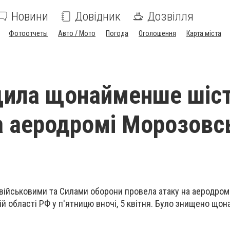
Новини
Довідник
Дозвілля
Фотоотчеты
Авто / Мото
Погода
Оголошення
Карта міста
щила щонайменше шіс
на аеродромі Морозовс
військовими та Силами оборони провела атаку на аеродром
й області РФ у п'ятницю вночі, 5 квітня. Було знищено що