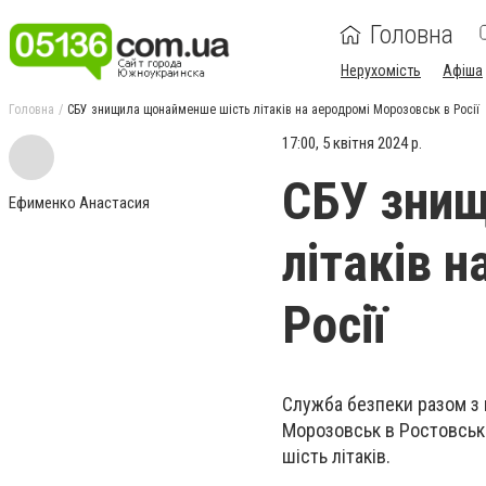
Головна
Нерухомість
Афіша
Головна
СБУ знищила щонайменше шість літаків на аеродромі Морозовськ в Росії
17:00, 5 квітня 2024 р.
СБУ зни
Ефименко Анастасия
літаків 
Росії
Служба безпеки разом з 
Морозовськ в Ростовські
шість літаків.