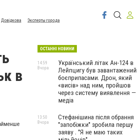
Довідкова
Эксперты города
ОСТАННІ НОВИНИ
ть
Український літак Ан-124 в
14:59
Вчора
Лейпцигу був завантажений
ьк в
боєприпасами. Дрон, який
«висів» над ним, пройшов
через систему виявлення —
медіа
Стефанішина після обрання
13:50
Вчора
найменше
"запобіжки" зробила першу
заяву . "Я не маю таких
мільйонів"