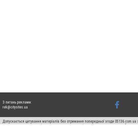
З питань реклами:
rek@citysites.ua
Допускається цитування матеріалів без отримання попередньої згоди 05136.com.ua з
для пошукових систем гіперпосилання на цитовані статті не нижче другого абзацу в
Матеріали з плашками "Новини компаній", "Промо", "Партнерський матеріал", "Партнер