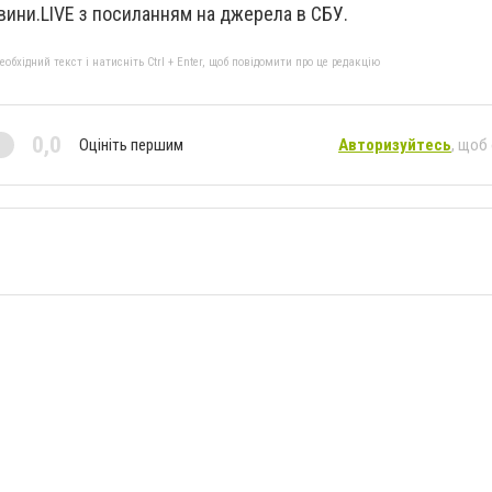
ини.LIVE з посиланням на джерела в СБУ.
бхідний текст і натисніть Ctrl + Enter, щоб повідомити про це редакцію
0,0
Оцініть першим
Авторизуйтесь
, щоб