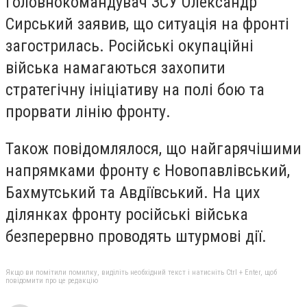
Головнокомандувач ЗСУ Олександр
Сирський заявив, що ситуація на фронті
загострилась. Російські окупаційні
війська намагаються захопити
стратегічну ініціативу на полі бою та
прорвати лінію фронту.
Також повідомлялося, що найгарячішими
напрямками фронту є Новопавлівський,
Бахмутський та Авдіївський. На цих
ділянках фронту російські війська
безперервно проводять штурмові дії.
Якщо ви помітили помилку, виділіть необхідний текст і натисніть Ctrl + Enter, щоб
повідомити про це редакцію