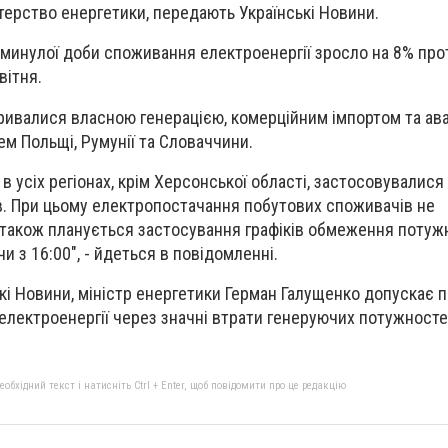
терство енергетики, передають Українськi Новини.
 минулої доби споживання електроенергії зросло на 8% прот
вітня.
ривалися власною генерацією, комерційним імпортом та ав
м Польщі, Румунії та Словаччини.
ни в усіх регіонах, крім Херсонської області, застосовували
. При цьому електропостачання побутових споживачів не
 також планується застосування графіків обмеження потуж
 з 16:00", - йдеться в повідомленні.
кi Новини, міністр енергетики Герман Галущенко допускає 
лектроенергії через значні втрати генеруючих потужносте
бхідний текст і натисніть Ctrl + Enter, щоб повідомити про це редакцію