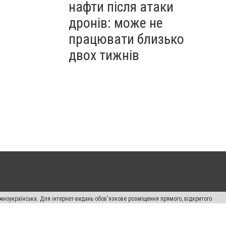
нафти після атаки
дронів: може не
працювати близько
двох тижнів
жноукраїнська. Для інтернет-видань обов'язкове розміщення прямого, відкритого
лама" публікуються на правах реклами.