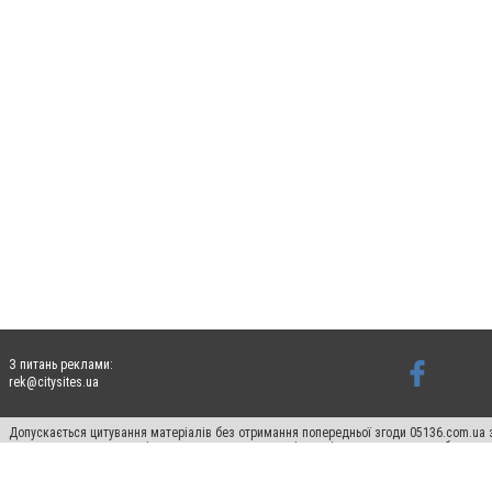
З питань реклами:
rek@citysites.ua
Допускається цитування матеріалів без отримання попередньої згоди 05136.com.ua з
для пошукових систем гіперпосилання на цитовані статті не нижче другого абзацу в
Матеріали з плашками "Новини компаній", "Промо", "Партнерський матеріал", "Партнер