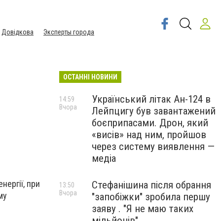
Довідкова
Эксперты города
ОСТАННІ НОВИНИ
Український літак Ан-124 в
14:59
Вчора
Лейпцигу був завантажений
боєприпасами. Дрон, який
«висів» над ним, пройшов
через систему виявлення —
медіа
нергії, при
Стефанішина після обрання
13:50
Вчора
му
"запобіжки" зробила першу
заяву . "Я не маю таких
мільйонів"