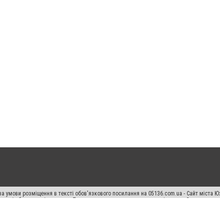
а умови розміщення в тексті обов'язкового посилання на 05136.com.ua - Сайт міста Ю
 тексті або в якості джерела. Порушення виняткових прав переслідується Законом.
ський спецпроєкт", "Політичні новини", "Пресреліз", "PR", "Офіційно", "Політична рек