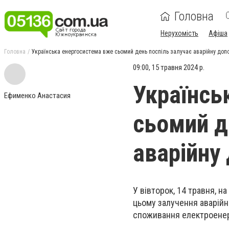
Головна
Нерухомість
Афіша
Головна
Українська енергосистема вже сьомий день поспіль залучає аварійну доп
09:00, 15 травня 2024 р.
Українсь
Ефименко Анастасия
сьомий д
аварійну
У вівторок, 14 травня, н
цьому залучення аварійн
споживання електроенерг