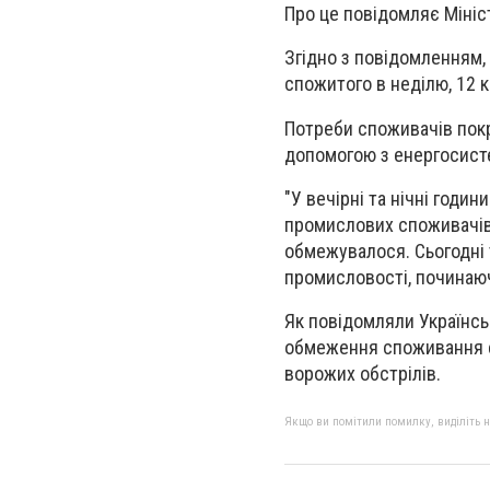
Про це повідомляє Мініс
Згідно з повідомленням,
спожитого в неділю, 12 к
Потреби споживачів пок
допомогою з енергосисте
"У вечірні та нічні годи
промислових споживачів
обмежувалося. Сьогодні
промисловості, починаючи
Як повідомляли Українсь
обмеження споживання е
ворожих обстрілів.
Якщо ви помітили помилку, виділіть нео