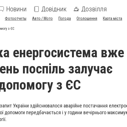
Новини
Довідник
Дозвілля
Фотоотчеты
Авто / Мото
Погода
Оголошення
Карта міста
омогу з ЄС
ка енергосистема вже
ень поспіль залучає
 допомогу з ЄС
а запит України здійснювалося аварійне постачання електрое
ої допомоги передбачається і у години вечірнього максиму
ії.