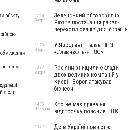
Зеленський обговорив із
и обсягу,
12:18
Вчора
Рютте постачання ракет-
перехоплювачів для України
арійною
У Ярославлі палає НПЗ
11:20
Вчора
«Славнєфть-ЯНОС»
ся обмеження
ності для
Росіяни знищили склади
10:32
Вчора
двох великих компаній у
Києві . Ворог атакував
подальші
бізнеси
й після
Хто не має права на
14:55
4 серпня
відстрочку пояснив ТЦК
Де в Україні повністю
13:27