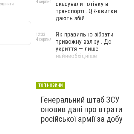
4 серпня
скасували готівку в
 оцінити
транспорті . QR-квитки
дають збій
Як правильно зібрати
12:33
4 серпня
тривожну валізу . До
укриття — лише
найнеобхідніше
ТОП НОВИНИ
Генеральний штаб ЗСУ
оновив дані про втрати
російської армії за добу