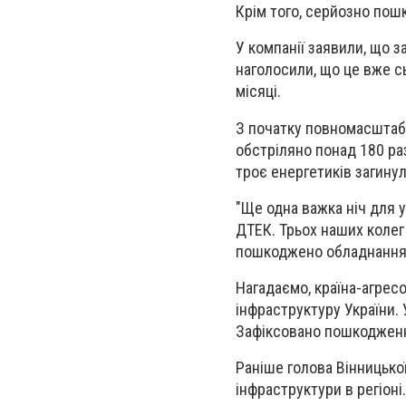
Крім того, серйозно пош
У компанії заявили, що з
наголосили, що це вже сь
місяці.
З початку повномасштабн
обстріляно понад 180 раз
троє енергетиків загинул
"Ще одна важка ніч для 
ДТЕК. Трьох наших коле
пошкоджено обладнання с
Нагадаємо, країна-агрес
інфраструктуру України.
Зафіксовано пошкодження
Раніше голова Вінницько
інфраструктури в регіоні.