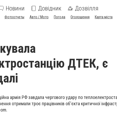
Новини
Довідник
Дозвілля
Фотоотчеты
Авто / Мото
Погода
Оголошення
Карта міста
акувала
ктростанцію ДТЕК, є
алі
ційна армія РФ завдала чергового удару по теплоелектроста
нення отримали троє працівників об'єкта критичної інфраст
com.