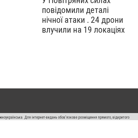
У Повітряних силах
повідомили деталі
нічної атаки . 24 дрони
влучили на 19 локаціях
жноукраїнська. Для інтернет-видань обов'язкове розміщення прямого, відкритого
лама" публікуються на правах реклами.