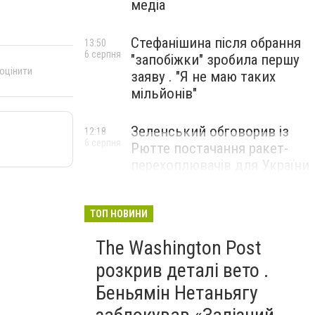
медіа
Стефанішина після обрання
13:50
6 серпня
"запобіжки" зробила першу
 оцінити
заяву . "Я не маю таких
мільйонів"
Зеленський обговорив із
12:18
6 серпня
Рютте постачання ракет-
перехоплювачів для України
ТОП НОВИНИ
The Washington Post
розкрив деталі вето .
Беньямін Нетаньягу