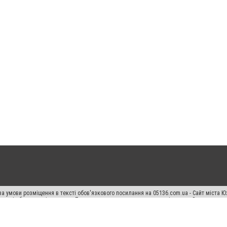
а умови розміщення в тексті обов'язкового посилання на 05136.com.ua - Сайт міста Ю
 тексті або в якості джерела. Порушення виняткових прав переслідується Законом.
ський спецпроєкт", "Політичні новини", "Пресреліз", "PR", "Офіційно", "Політична рек