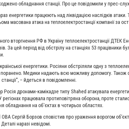
коджено обладнання станції. Про це повідомили у прес-слу
араз енергетики працюють над ліквідацією наслідків атаки.
ома масована атака на теплоелектростанції компанії за ост
ого вторгнення РФ в Україну теплоелектростанції ДТЕК Ен
ів. За цей період від обстрілу на станціях 53 працівники бу
и.
української енергетики. Росіяни обстріляли одну з теплоел
г поранено. Медики надають всю можливу допомогу. Також 
танції", – йдеться в повідомленні.
ор Росія дронами-камікадзе типу Shahed атакувала енергет
 У регіонах працювала протиповітряна оборона, проте стали
 обладнання на об'єктах в чотирьох областях.
ї ОВА Сергій Борзов сповістив про ураження ворогом об’єкт
 Деталі наразі невідомі.