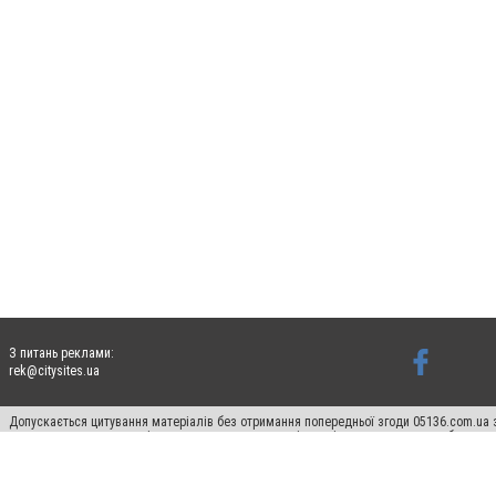
З питань реклами:
rek@citysites.ua
Допускається цитування матеріалів без отримання попередньої згоди 05136.com.ua з
для пошукових систем гіперпосилання на цитовані статті не нижче другого абзацу в
Матеріали з плашками "Новини компаній", "Промо", "Партнерський матеріал", "Партнер