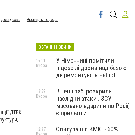
Довідкова
Эксперты города
ОСТАННІ НОВИНИ
У Німеччині помітили
16:11
Вчора
підозрілі дрони над базою,
де ремонтують Patriot
В Генштабі розкрили
13:59
Вчора
наслідки атаки . ЗСУ
масовано вдарили по Росії,
нції ДТЕК.
є прильоти
руктури,
Опитування КМІС - 60%
12:37
Вчора