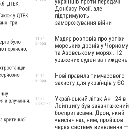
українців проти передачі
жбі ДТЕК.
Донбасу Росії, але
підтримують
 Також у ДТЕК
заморожування війни
анні три
Мадяр розповів про успіхи
11:34
ерго було
Вчора
морських дронів у Чорному
ло поранено,
та Азовському морях . 12
уражених суден за тиждень
ектростанцій
серйозно
Нові правила тимчасового
10:14
Вчора
захисту для українців у ЄС
ичну
Український літак Ан-124 в
14:59
ся й влучання.
6 серпня
Лейпцигу був завантажений
боєприпасами. Дрон, який
«висів» над ним, пройшов
а критичної
через систему виявлення —