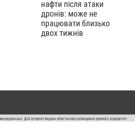
нафти після атаки
дронів: може не
працювати близько
двох тижнів
жноукраїнська. Для інтернет-видань обов'язкове розміщення прямого, відкритого
лама" публікуються на правах реклами.