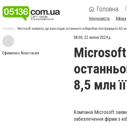
Головна
Нерухомість
Афіша
Головна
Microsoft заявила, що внаслідок останнього кіберзбою постраждало 8,5 мл
08:00, 22 липня 2024 р.
Microsof
Ефименко Анастасия
останньо
8,5 млн ї
Компанія Microsoft заяв
забезпечення фірми з кіб