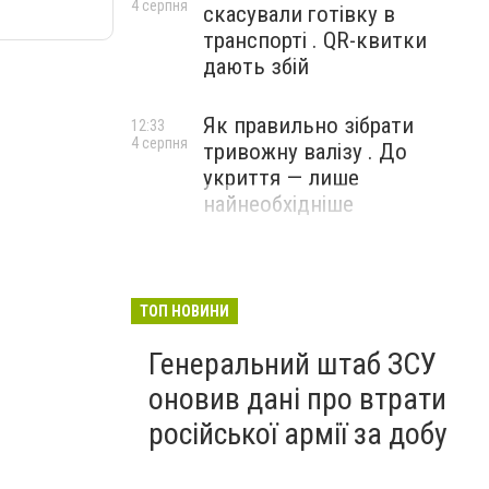
4 серпня
скасували готівку в
транспорті . QR-квитки
дають збій
Як правильно зібрати
12:33
4 серпня
тривожну валізу . До
укриття — лише
найнеобхідніше
ТОП НОВИНИ
Генеральний штаб ЗСУ
оновив дані про втрати
російської армії за добу