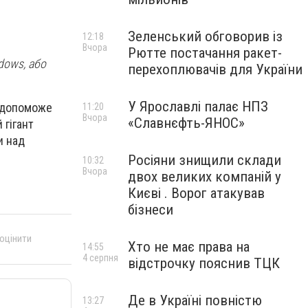
Зеленський обговорив із
12:18
Вчора
Рютте постачання ракет-
dows, або
перехоплювачів для України
У Ярославлі палає НПЗ
е допоможе
11:20
Вчора
«Славнєфть-ЯНОС»
 гігант
и над
Росіяни знищили склади
10:32
Вчора
двох великих компаній у
Києві . Ворог атакував
бізнеси
 оцінити
Хто не має права на
14:55
4 серпня
відстрочку пояснив ТЦК
Де в Україні повністю
13:27