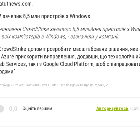
atutnews.com.
ій зачепив 8,5 млн пристроїв з Windows.
новлення CrowdStrike зачепило 8,5 мільйона пристроїв з Win
всіх комп'ютерів з Windows, - зазначили у компанії.
 CrowdStrike допоміг розробити масштабоване рішення, як
t Azure прискорити виправлення, додавши, що технологічний
 Services, так і з Google Cloud Platform, щоб співпрацюват
одами".
бхідний текст і натисніть Ctrl + Enter, щоб повідомити про це редакцію
0,0
Оцініть першим
Авторизуйтесь
, щоб