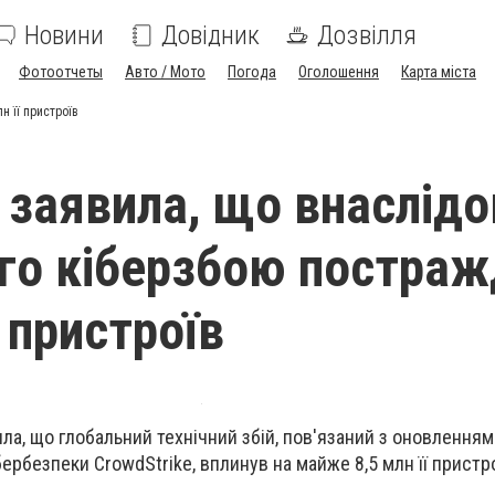
Новини
Довідник
Дозвілля
Фотоотчеты
Авто / Мото
Погода
Оголошення
Карта міста
н її пристроїв
t заявила, що внаслідо
го кіберзбою постра
ї пристроїв
ила, що глобальний технічний збій, пов'язаний з оновлення
ербезпеки CrowdStrike, вплинув на майже 8,5 млн її пристро