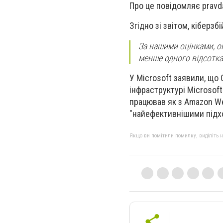
Про це повідомляє pravd
Згідно зі звітом, кіберзб
За нашими оцінками, о
менше одного відсотка 
У Microsoft заявили, що
інфраструктурі Microsof
працював як з Amazon Web
"найефективнішими підх
Якщо ви помітили помилку, виділіть нео