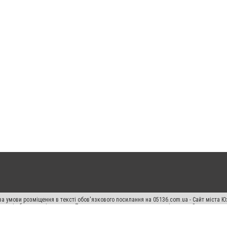
а умови розміщення в тексті обов'язкового посилання на 05136.com.ua - Сайт міста Ю
 тексті або в якості джерела. Порушення виняткових прав переслідується Законом.
ський спецпроєкт", "Політичні новини", "Пресреліз", "PR", "Офіційно", "Політична рек