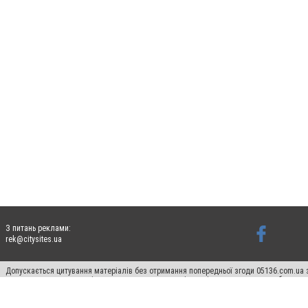
З питань реклами:
rek@citysites.ua
Допускається цитування матеріалів без отримання попередньої згоди 05136.com.ua з
для пошукових систем гіперпосилання на цитовані статті не нижче другого абзацу в
Матеріали з плашками "Новини компаній", "Промо", "Партнерський матеріал", "Партнер