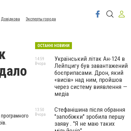
Довідкова
Эксперты города
ОСТАННІ НОВИНИ
к
Український літак Ан-124 в
14:59
Вчора
Лейпцигу був завантажений
ждало
боєприпасами. Дрон, який
«висів» над ним, пройшов
через систему виявлення —
медіа
Стефанішина після обрання
13:50
Вчора
м програмного
"запобіжки" зробила першу
їв.
заяву . "Я не маю таких
мільйонів"