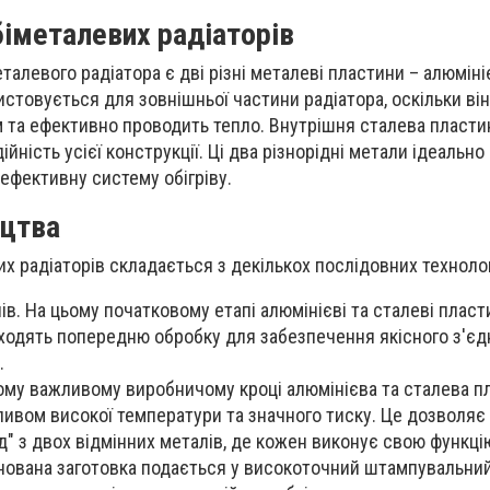
біметалевих радіаторів
алевого радіатора є дві різні металеві пластини – алюміні
истовується для зовнішньої частини радіатора, оскільки він
м та ефективно проводить тепло. Внутрішня сталева пласти
дійність усієї конструкції. Ці два різнорідні метали ідеаль
ефективну систему обігріву.
ицтва
х радіаторів складається з декількох послідовних технолог
ів. На цьому початковому етапі алюмінієві та сталеві плас
ходять попередню обробку для забезпечення якісного з'єд
.
ому важливому виробничому кроці алюмінієва та сталева п
ливом високої температури та значного тиску. Це дозволяє
д" з двох відмінних металів, де кожен виконує свою функці
ована заготовка подається у високоточний штампувальний