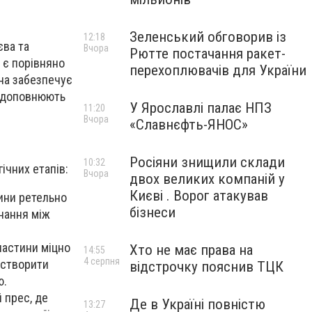
Зеленський обговорив із
12:18
єва та
Вчора
Рютте постачання ракет-
 є порівняно
перехоплювачів для України
на забезпечує
но доповнюють
У Ярославлі палає НПЗ
11:20
Вчора
«Славнєфть-ЯНОС»
Росіяни знищили склади
10:32
ічних етапів:
Вчора
двох великих компаній у
Києві . Ворог атакував
тини ретельно
бізнеси
нання між
ластини міцно
Хто не має права на
14:55
4 серпня
 створити
відстрочку пояснив ТЦК
ю.
 прес, де
Де в Україні повністю
13:27