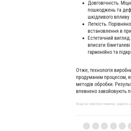
Довговічність. Міцн
пошкоджень та дефо
шкідливого впливу 
Легкість. Порівнян
встановлення в при
Естетичний вигляд.
вписати біметалеві
гармонійно та підк
Отже, технологія виробн
продуманим процесом, як
методів обробки. Результа
впевнено завойовують п
Якщо ви помітили помилку, виділіть нео