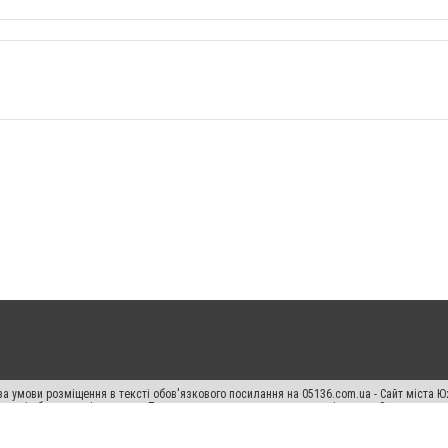
а умови розміщення в тексті обов'язкового посилання на 05136.com.ua - Сайт міста Ю
 тексті або в якості джерела. Порушення виняткових прав переслідується Законом.
ський спецпроєкт", "Політичні новини", "Пресреліз", "PR", "Офіційно", "Політична рек