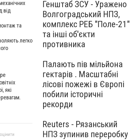
Генштаб ЗСУ - Уражено
 механічних
д від
Волгоградський НПЗ,
комплекс РЕБ "Поле-21"
монтаж та
та інші об'єкти
воляють легко
противника
його
Палають пів мільйона
гектарів . Масштабні
бре
овітніх
лісові пожежі в Європі
, які
побили історичні
ревагам.
рекорди
Reuters - Рязанський
НПЗ зупинив переробку
 оцінити