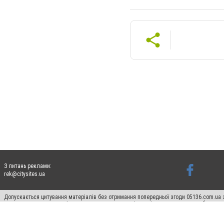
З питань реклами:
rek@citysites.ua
Допускається цитування матеріалів без отримання попередньої згоди 05136.com.ua з
для пошукових систем гіперпосилання на цитовані статті не нижче другого абзацу в
Матеріали з плашками "Новини компаній", "Промо", "Партнерський матеріал", "Партнер