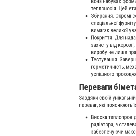
вона набуває форми
теплоносія. Цей ет
Збирання. Окремі с
спеціальної фурніт
вимагає великої ува
Покриття. Для нада
захисту від корозі
виробу не лише пра
Тестування. Заверш
герметичність, меха
успішного проходже
Переваги бімет
Завдяки своїй унікальній
переваг, які пояснюють 
Висока теплопровід
радіатора, а стале
забезпечуючи макс