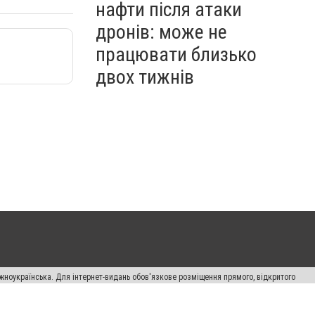
нафти після атаки
дронів: може не
працювати близько
двох тижнів
жноукраїнська. Для інтернет-видань обов'язкове розміщення прямого, відкритого
лама" публікуються на правах реклами.