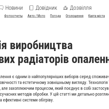
Новини
Довідник
Дозвілля
Фотоотчеты
Авто / Мото
Погода
Оголошення
Карта міста
ія виробництва
вих радіаторів опален
алення є одним із найпопулярніших виборів серед спожива
овічності та естетичному зовнішньому вигляду. Технологія 
 але захоплюючим процесом, який поєднує в собі застосу
сучасних методів обробки. У цій статті ми детально розгля
а ефективні системи обігріву.