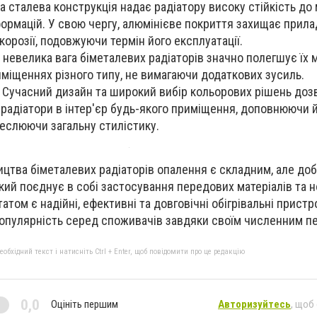
а сталева конструкція надає радіатору високу стійкість до
рмацій. У свою чергу, алюмінієве покриття захищає прила
корозії, подовжуючи термін його експлуатації.
о невелика вага біметалевих радіаторів значно полегшує їх 
міщеннях різного типу, не вимагаючи додаткових зусиль.
 Сучасний дизайн та широкий вибір кольорових рішень доз
 радіатори в інтер'єр будь-якого приміщення, доповнюючи 
реслюючи загальну стилістику.
ицтва біметалевих радіаторів опалення є складним, але до
ий поєднує в собі застосування передових матеріалів та н
том є надійні, ефективні та довговічні обігрівальні пристрої
опулярність серед споживачів завдяки своїм численним пе
бхідний текст і натисніть Ctrl + Enter, щоб повідомити про це редакцію
0,0
Оцініть першим
Авторизуйтесь
, щоб