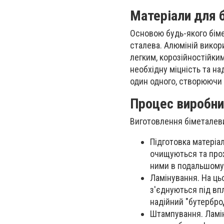
Матеріали для 
Основою будь-якого бімет
сталева. Алюміній викор
легким, корозійностійки
необхідну міцність та на
один одного, створюючи 
Процес виробн
Виготовлення біметалеви
Підготовка матеріал
очищуються та про
ними в подальшому
Ламінування. На ць
з'єднуються під вп
надійний "бутербро
Штампування. Ламін