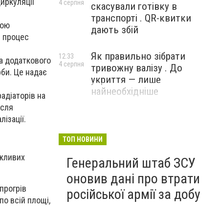
иркуляції
4 серпня
скасували готівку в
транспорті . QR-квитки
гою
дають збій
й процес
Як правильно зібрати
12:33
а додаткового
4 серпня
тривожну валізу . До
рби. Це надає
укриття — лише
найнеобхідніше
адіаторів на
ісля
ізації.
ТОП НОВИНИ
жливих
Генеральний штаб ЗСУ
оновив дані про втрати
прогрів
російської армії за добу
по всій площі,