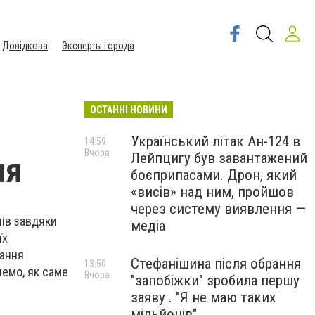
Довідкова
Эксперты города
ОСТАННІ НОВИНИ
Український літак Ан-124 в
14:59
Вчора
Лейпцигу був завантажений
ня
боєприпасами. Дрон, який
«висів» над ним, пройшов
через систему виявлення —
чів завдяки
медіа
їх
вання
Стефанішина після обрання
13:50
немо, як саме
Вчора
"запобіжки" зробила першу
заяву . "Я не маю таких
мільйонів"