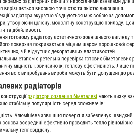
 окремих радіаторних секцій з необхідними каналами для ц
ап вирізняється високою точністю та якістю виконання.
екції радіатора акуратно з'єднуються між собою за допомо
ури, утворюючи цілісну, монолітну конструкцію приладу. Це
ги та дбайливості.
ння готовому радіатору естетичного зовнішнього вигляду т
ї, його поверхня покривається міцним шаром порошкової фа
ктичних, а й відчутних декоративних властивостей.
альним етапом є ретельна перевірка готових біметалевих р
нічну міцність і, звичайно ж, теплову ефективність. Лише п
ння всіх випробувань вироби можуть бути допущені до реал
алевих радіаторів
 конструкції
радіатори опалення біметалеві
мають низку ва
їхню стабільну популярність серед споживачів:
ність. Алюмінієва зовнішня поверхня забезпечує швидкий 
ва основа всередині ефективно проводить тепло рівномірно 
имальну тепловіддачу.