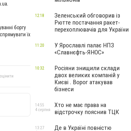
.ua.
Зеленський обговорив із
12:18
Рютте постачання ракет-
уванні боргу
перехоплювачів для України
 спрямувати їх
У Ярославлі палає НПЗ
11:20
«Славнєфть-ЯНОС»
Росіяни знищили склади
10:32
двох великих компаній у
 оцінити
Києві . Ворог атакував
бізнеси
Хто не має права на
14:55
4 серпня
відстрочку пояснив ТЦК
Де в Україні повністю
13:27