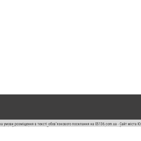
а умови розміщення в тексті обов'язкового посилання на 05136.com.ua - Сайт міста Ю
 тексті або в якості джерела. Порушення виняткових прав переслідується Законом.
ський спецпроєкт", "Політичні новини", "Пресреліз", "PR", "Офіційно", "Політична рек