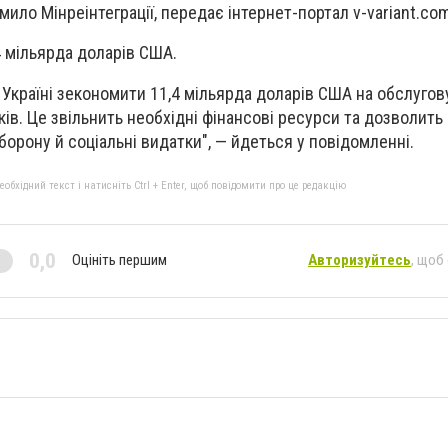
мило Мінреінтеграції, передає інтернет-портал v-variant.com
4 мільярда доларів США.
 Україні зекономити 11,4 мільярда доларів США на обслугов
ів. Це звільнить необхідні фінансові ресурси та дозволить
борону й соціальні видатки", — йдеться у повідомленні.
бхідний текст і натисніть Ctrl + Enter, щоб повідомити про це редакцію
0,0
Оцініть першим
Авторизуйтесь
, щоб