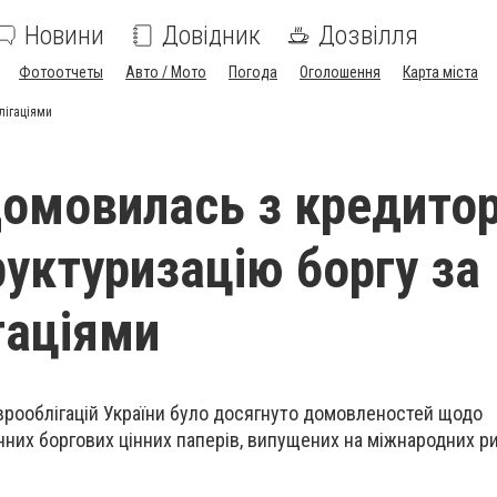
Новини
Довідник
Дозвілля
Фотоотчеты
Авто / Мото
Погода
Оголошення
Карта міста
лігаціями
домовилась з кредито
руктуризацію боргу за
гаціями
врооблігацій України було досягнуто домовленостей щодо
нних боргових цінних паперів, випущених на міжнародних р