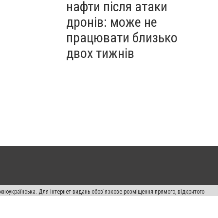
нафти після атаки
дронів: може не
працювати близько
двох тижнів
жноукраїнська. Для інтернет-видань обов'язкове розміщення прямого, відкритого
лама" публікуються на правах реклами.