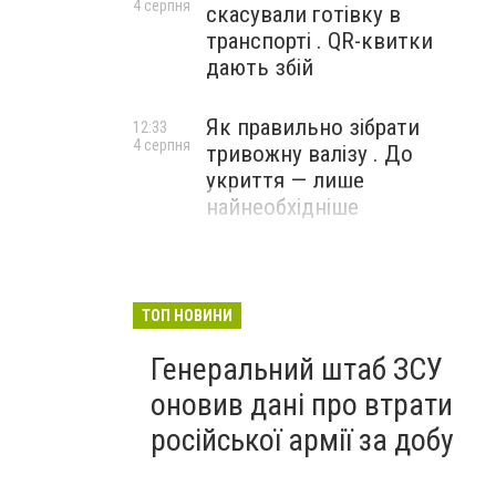
4 серпня
скасували готівку в
транспорті . QR-квитки
дають збій
Як правильно зібрати
12:33
4 серпня
тривожну валізу . До
укриття — лише
найнеобхідніше
ТОП НОВИНИ
Генеральний штаб ЗСУ
оновив дані про втрати
російської армії за добу