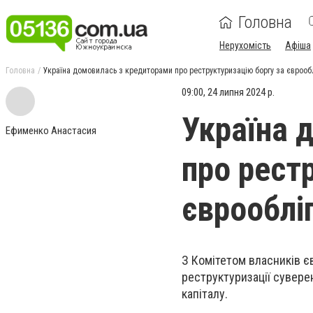
Головна
Нерухомість
Афіша
Головна
Україна домовилась з кредиторами про реструктуризацію боргу за єврооб
09:00, 24 липня 2024 р.
Україна 
Ефименко Анастасия
про рест
єврооблі
З Комітетом власників є
реструктуризації сувере
капіталу.