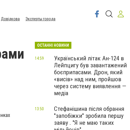
Довідкова
Эксперты города
ОСТАННІ НОВИНИ
рами
Український літак Ан-124 в
14:59
Лейпцигу був завантажений
боєприпасами. Дрон, який
«висів» над ним, пройшов
через систему виявлення —
медіа
Стефанішина після обрання
13:50
инках
"запобіжки" зробила першу
заяву . "Я не маю таких
мільйонів"