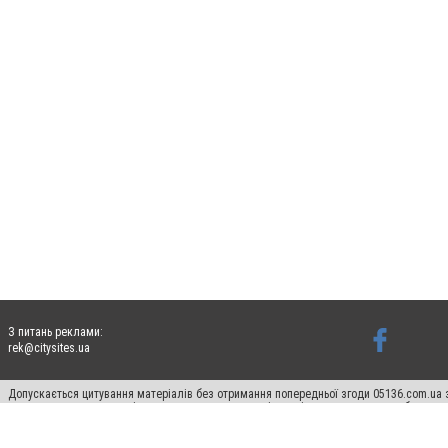
З питань реклами:
rek@citysites.ua
Допускається цитування матеріалів без отримання попередньої згоди 05136.com.ua з
для пошукових систем гіперпосилання на цитовані статті не нижче другого абзацу в
Матеріали з плашками "Новини компаній", "Промо", "Партнерський матеріал", "Партнер