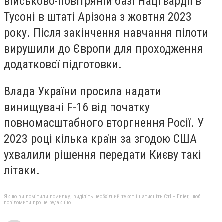
військово-повітряній базі Нацгвардії в
Тусоні в штаті Арізона з жовтня 2023
року. Після закінчення навчання пілоти
вирушили до Європи для проходження
додаткової підготовки.
Влада України просила надати
винищувачі F-16 від початку
повномасштабного вторгнення Росії. У
2023 році кілька країн за згодою США
ухвалили рішення передати Києву такі
літаки.
Якщо ви помітили помилку, виділіть необхідний текст і натисніть Ctrl + Enter, щоб
повідомити про це редакцію