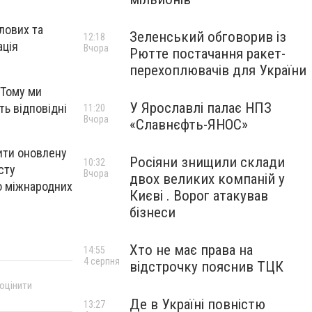
лових та
Зеленський обговорив із
12:18
ація
Вчора
Рютте постачання ракет-
перехоплювачів для України
 Тому ми
У Ярославлі палає НПЗ
ть відповідні
11:20
Вчора
«Славнєфть-ЯНОС»
ити оновлену
Росіяни знищили склади
10:32
сту
Вчора
двох великих компаній у
до міжнародних
Києві . Ворог атакував
бізнеси
Хто не має права на
14:55
4 серпня
відстрочку пояснив ТЦК
 оцінити
Де в Україні повністю
13:27