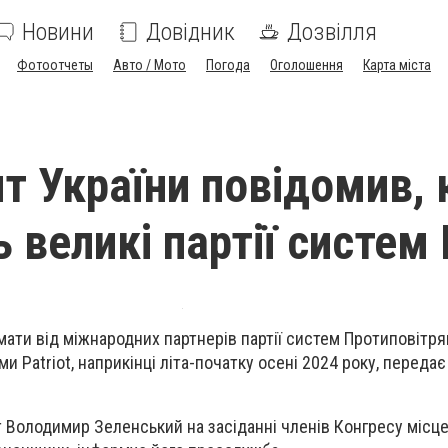
Новини
Довідник
Дозвілля
Фотоотчеты
Авто / Мото
Погода
Оголошення
Карта міста
т України повідомив, 
ь великі партії систем
мати від міжнародних партнерів партії систем Протиповітря
 Patriot, наприкінці літа-початку осені 2024 року, передає
 Володимир Зеленський на засіданні членів Конгресу місце