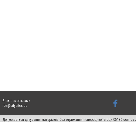
З питань реклами:
rek@citysites.ua
Допускається цитування матеріалів без отримання попередньої згоди 05136.com.ua з
для пошукових систем гіперпосилання на цитовані статті не нижче другого абзацу в
Матеріали з плашками "Новини компаній", "Промо", "Партнерський матеріал", "Партнер