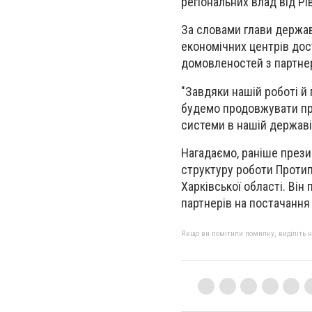
регіональних влад від Р
За словами глави держа
економічних центрів дос
домовленостей з партне
"Завдяки нашій роботі й 
будемо продовжувати прац
системи в нашій державі"
Нагадаємо, раніше през
структуру роботи Протип
Харківської області. Ві
партнерів на постачання 
Якщо ви помітили помилку, виділіть нео