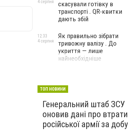
4 серпня
скасували готівку в
транспорті . QR-квитки
дають збій
Як правильно зібрати
12:33
4 серпня
тривожну валізу . До
укриття — лише
найнеобхідніше
ТОП НОВИНИ
Генеральний штаб ЗСУ
оновив дані про втрати
російської армії за добу