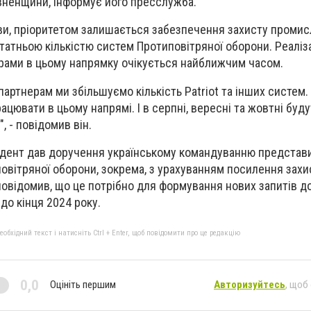
івненщини, інформує його пресслужба.
ви, пріоритетом залишається забезпечення захисту промис
татньою кількістю систем Протиповітряної оборони. Реаліз
рами в цьому напрямку очікується найближчим часом.
партнерам ми збільшуємо кількість Patriot та інших систем.
ювати в цьому напрямі. І в серпні, вересні та жовтні буду
, - повідомив він.
идент дав доручення українському командуванню представ
овітряної оборони, зокрема, з урахуванням посилення захи
н повідомив, що це потрібно для формування нових запитів 
до кінця 2024 року.
бхідний текст і натисніть Ctrl + Enter, щоб повідомити про це редакцію
0,0
Оцініть першим
Авторизуйтесь
, щоб