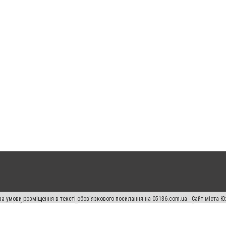
а умови розміщення в тексті обов'язкового посилання на 05136.com.ua - Сайт міста Ю
 тексті або в якості джерела. Порушення виняткових прав переслідується Законом.
ський спецпроєкт", "Політичні новини", "Пресреліз", "PR", "Офіційно", "Політична рек