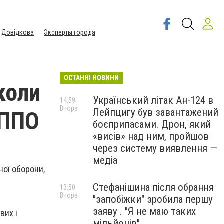
Довідкова
Эксперты города
ОСТАННІ НОВИНИ
коли
Український літак Ан-124 в
14:59
Вчора
Лейпцигу був завантажений
 ППО
боєприпасами. Дрон, який
«висів» над ним, пройшов
через систему виявлення —
медіа
ної оборони,
Стефанішина після обрання
13:50
Вчора
"запобіжки" зробила першу
заяву . "Я не маю таких
вих і
мільйонів"