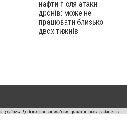
нафти після атаки
дронів: може не
працювати близько
двох тижнів
жноукраїнська. Для інтернет-видань обов'язкове розміщення прямого, відкритого
лама" публікуються на правах реклами.