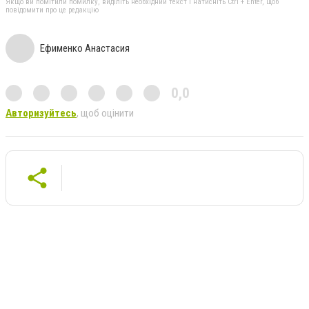
Якщо ви помітили помилку, виділіть необхідний текст і натисніть Ctrl + Enter, щоб
повідомити про це редакцію
Ефименко Анастасия
0,0
Авторизуйтесь
, щоб оцінити