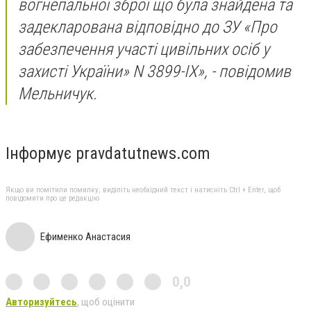
вогнепальної зброї що була знайдена та
задекларована відповідно до ЗУ «Про
забезпечення участі цивільних осіб у
захисті України» N 3899-ІХ», - повідомив
Мельничук.
Інформує pravdatutnews.com
Якщо ви помітили помилку, виділіть необхідний текст і натисніть Ctrl + Enter, щоб
повідомити про це редакцію
Ефименко Анастасия
0,0
Авторизуйтесь
, щоб оцінити