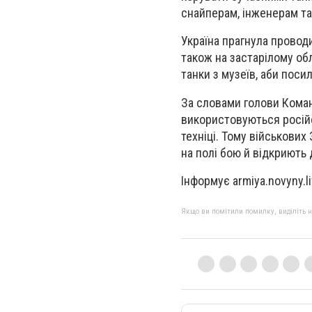
снайперам, інженерам т
Україна прагнула провод
також на застарілому обл
танки з музеїв, аби поси
За словами голови Коман
використовуються російс
техніці. Тому військових
на полі бою й відкриють 
Інформує armiya.novyny.l
Якщо ви помітили помилку, виділіть нео