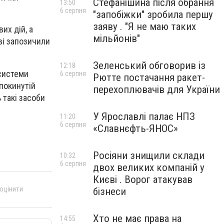
Стефанішина після обрання
13:50
6 серпня
"запобіжки" зробила першу
заяву . "Я не маю таких
их дій, а
мільйонів"
ві запозичили
Зеленський обговорив із
12:18
 системи
6 серпня
Рютте постачання ракет-
покинутій
перехоплювачів для України
 такі засоби
У Ярославлі палає НПЗ
11:20
6 серпня
«Славнєфть-ЯНОС»
Росіяни знищили склади
10:32
6 серпня
двох великих компаній у
Києві . Ворог атакував
 оцінити
бізнеси
Хто не має права на
14:55