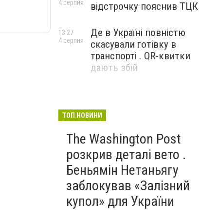
4 серпня
відстрочку пояснив ТЦК
Де в Україні повністю
13:27
4 серпня
скасували готівку в
транспорті . QR-квитки
дають збій
ТОП НОВИНИ
The Washington Post
розкрив деталі вето .
Беньямін Нетаньягу
заблокував «Залізний
купол» для України