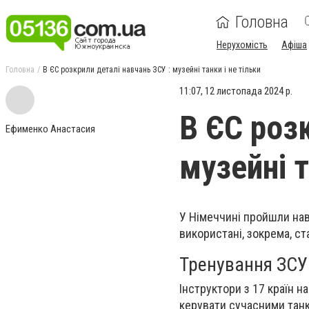
Головна
Нерухомість
Афіша
Головна
В ЄС розкрили деталі навчань ЗСУ : музейні танки і не тільки
11:07, 12 листопада 2024 р.
В ЄС роз
Ефименко Анастасия
музейні т
У Німеччині пройшли
на
використані, зокрема, ст
Тренування ЗСУ
Інструктори з 17 країн 
керувати сучасними тан