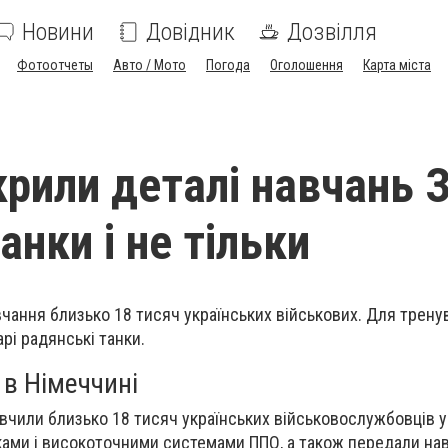
Новини
Довідник
Дозвілля
Фотоотчеты
Авто / Мото
Погода
Оголошення
Карта міста
крили деталі навчань З
анки і не тільки
вчання
близько 18 тисяч українських військових. Для трену
арі радянські танки.
 в Німеччині
навчили близько 18 тисяч українських військовослужбовців у
ками і високоточними системами ППО, а також передали на