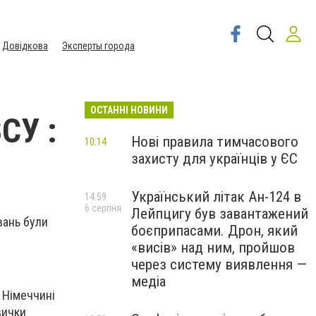
Довідкова
Эксперты города
ОСТАННІ НОВИНИ
СУ :
Нові правила тимчасового
10:14
захисту для українців у ЄС
Український літак Ан-124 в
14:59
6 серпня
Лейпцигу був завантажений
вань були
боєприпасами. Дрон, який
«висів» над ним, пройшов
через систему виявлення —
медіа
 Німеччині
вички