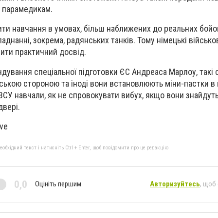
а парамедикам.
ити навчання в умовах, більш наближених до реальних бойов
аднанні, зокрема, радянських танків. Тому німецькі військо
лити практичний досвід.
дування спеціальної підготовки ЄС Андреаса Марлоу, такі
ькою стороною та іноді вони встановлюють міни-пастки в 
 ЗСУ навчали, як не спровокувати вибух, якщо вони знайдуть
двері.
ive
бхідний текст і натисніть Ctrl + Enter, щоб повідомити про це редакцію
0,0
Оцініть першим
Авторизуйтесь
, щоб