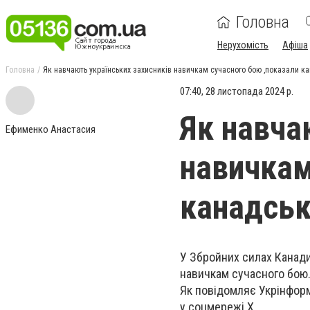
Головна
Нерухомість
Афіша
Головна
Як навчають українських захисників навичкам сучасного бою ,показали ка
07:40, 28 листопада 2024 р.
Як навча
Ефименко Анастасия
навичкам
канадськ
У Збройних силах Канади 
навичкам сучасного бою
Як повідомляє Укрінформ,
у соцмережі Х.