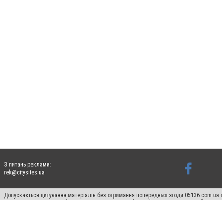
З питань реклами:
rek@citysites.ua
Допускається цитування матеріалів без отримання попередньої згоди 05136.com.ua з
для пошукових систем гіперпосилання на цитовані статті не нижче другого абзацу в
Матеріали з плашками "Новини компаній", "Промо", "Партнерський матеріал", "Партнер