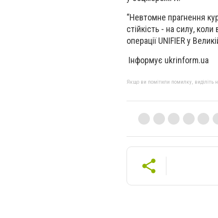
“Невтомне прагнення кур
стійкість - на силу, кол
операції UNIFIER у Великі
Інформує ukrinform.ua
Якщо ви помітили помилку, виділіть нео