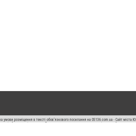
а умови розміщення в тексті обов'язкового посилання на 05136.com.ua - Сайт міста Ю
 тексті або в якості джерела. Порушення виняткових прав переслідується Законом.
ський спецпроєкт", "Політичні новини", "Пресреліз", "PR", "Офіційно", "Політична рек