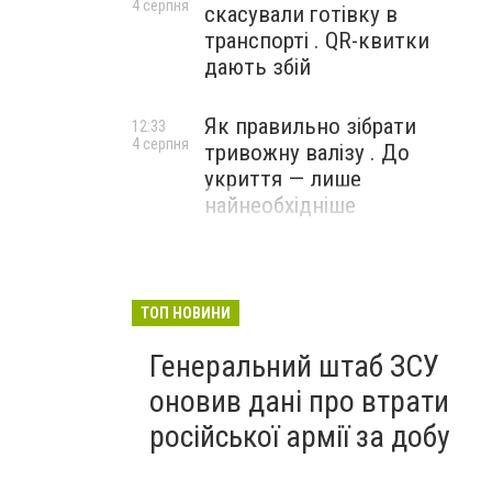
4 серпня
скасували готівку в
транспорті . QR-квитки
дають збій
Як правильно зібрати
12:33
4 серпня
тривожну валізу . До
укриття — лише
найнеобхідніше
ТОП НОВИНИ
Генеральний штаб ЗСУ
оновив дані про втрати
російської армії за добу