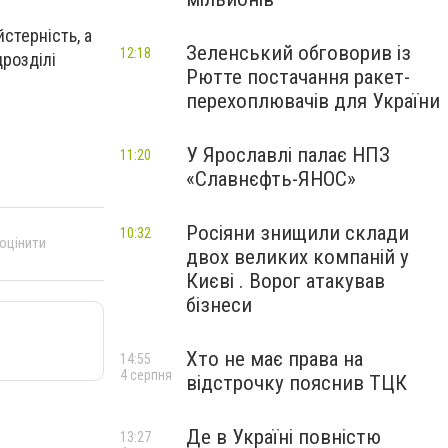
стерність, а
Зеленський обговорив із
12:18
дрозділі
Рютте постачання ракет-
перехоплювачів для України
У Ярославлі палає НПЗ
11:20
«Славнєфть-ЯНОС»
Росіяни знищили склади
10:32
 оцінити
двох великих компаній у
Києві . Ворог атакував
бізнеси
Хто не має права на
14:55
4 серпня
відстрочку пояснив ТЦК
Де в Україні повністю
13:27