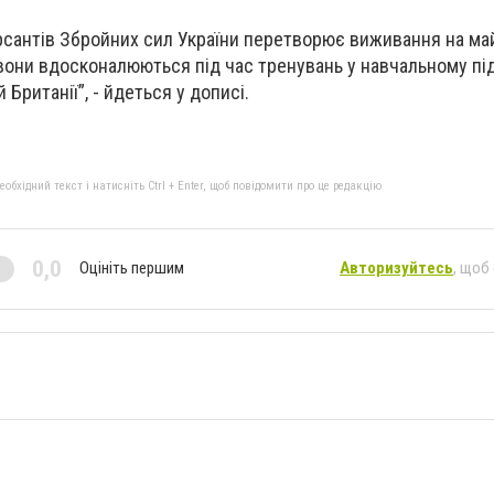
сантів Збройних сил України перетворює виживання на май
и вони вдосконалюються під час тренувань у навчальному пі
й Британії”, - йдеться у дописі.
бхідний текст і натисніть Ctrl + Enter, щоб повідомити про це редакцію
0,0
Оцініть першим
Авторизуйтесь
, щоб