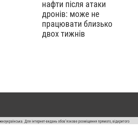
нафти після атаки
дронів: може не
працювати близько
двох тижнів
жноукраїнська. Для інтернет-видань обов'язкове розміщення прямого, відкритого
лама" публікуються на правах реклами.