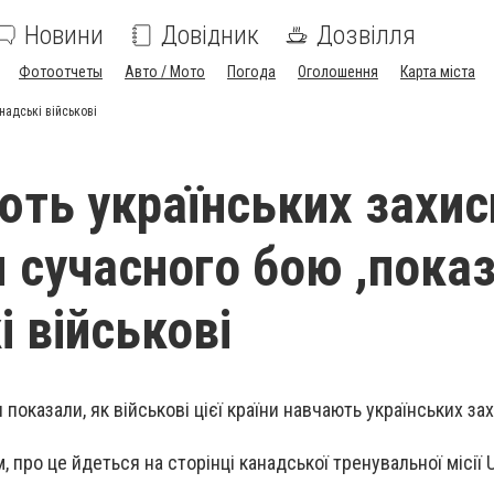
Новини
Довідник
Дозвілля
Фотоотчеты
Авто / Мото
Погода
Оголошення
Карта міста
надські військові
ють українських захис
 сучасного бою ,пока
і військові
показали, як військові цієї країни навчають українських за
.
 про це йдеться на сторінці канадської тренувальної місії 