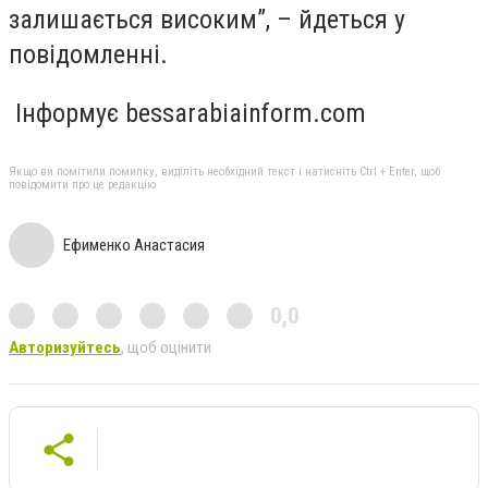
залишається високим”, – йдеться у
повідомленні.
Інформує bessarabiainform.com
Якщо ви помітили помилку, виділіть необхідний текст і натисніть Ctrl + Enter, щоб
повідомити про це редакцію
Ефименко Анастасия
0,0
Авторизуйтесь
, щоб оцінити