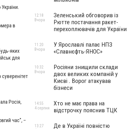
 України.
Зеленський обговорив із
12:18
Вчора
Рютте постачання ракет-
рмера в
перехоплювачів для України
У Ярославлі палає НПЗ
11:20
Вчора
будь-яких
«Славнєфть-ЯНОС»
ійськ для
Росіяни знищили склади
10:32
Вчора
двох великих компаній у
о суверенітет
Києві . Ворог атакував
бізнеси
ала Росія,
Хто не має права на
14:55
4 серпня
відстрочку пояснив ТЦК
овгий час", –
Де в Україні повністю
13:27