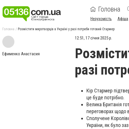
Головна
Нерухомість
Афіша
Головна
Розмістити миротворців в Україні у разі потреби готовий Стармер
12:51, 17 січня 2025 р.
Розмісти
Ефименко Анастасия
разі пот
Кір Стармер підтвер
це буде потрібно.
Велика Британія гот
переговорах щодо в
Сполучене Королівс
України, як було за