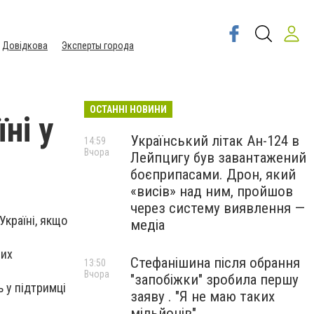
Довідкова
Эксперты города
ОСТАННІ НОВИНИ
ні у
Український літак Ан-124 в
14:59
Вчора
Лейпцигу був завантажений
боєприпасами. Дрон, який
«висів» над ним, пройшов
через систему виявлення —
Україні, якщо
медіа
них
Стефанішина після обрання
13:50
Вчора
"запобіжки" зробила першу
 у підтримці
заяву . "Я не маю таких
мільйонів"