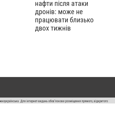
нафти після атаки
дронів: може не
працювати близько
двох тижнів
жноукраїнська. Для інтернет-видань обов'язкове розміщення прямого, відкритого
лама" публікуються на правах реклами.