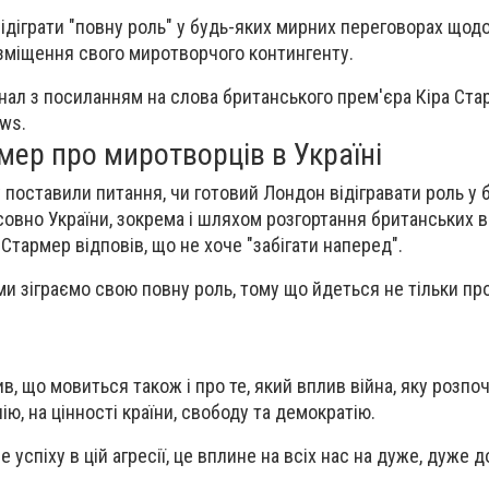
ідіграти "повну роль" у будь-яких мирних переговорах щодо
зміщення свого миротворчого контингенту.
нал з посиланням на слова британського прем'єра Кіра Ста
ws.
ер про миротворців в Україні
 поставили питання, чи готовий Лондон відігравати роль у 
овно України, зокрема і шляхом розгортання британських в
Стармер відповів, що не хоче "забігати наперед".
ми зіграємо свою повну роль, тому що йдеться не тільки пр
в, що мовиться також і про те, який вплив війна, яку розпоч
ю, на цінності країни, свободу та демократію.
 успіху в цій агресії, це вплине на всіх нас на дуже, дуже д