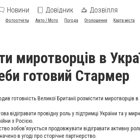
Новини
Довідник
Дозвілля
Фотоотчеты
Авто / Мото
Погода
Оголошення
Карта міста
ти миротворців в Украї
реби готовий Стармер
див готовність Великої Британії розмістити миротворців в 
ова відігравати провідну роль у підтримці України та у мир
ійни з Росією.
тво зобов'язується продовжувати відігравати активну роль
значено в угоді про сторічне партнерство.