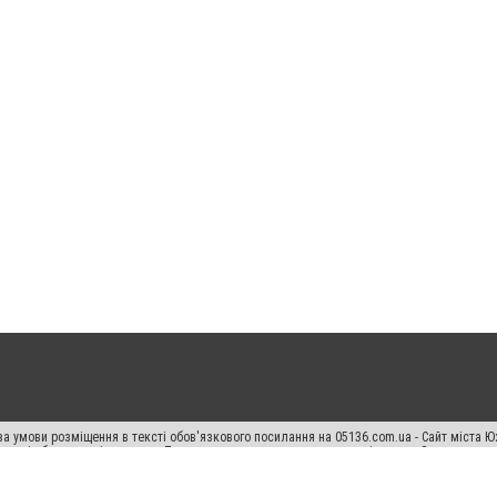
а умови розміщення в тексті обов'язкового посилання на 05136.com.ua - Сайт міста Ю
 тексті або в якості джерела. Порушення виняткових прав переслідується Законом.
ський спецпроєкт", "Політичні новини", "Пресреліз", "PR", "Офіційно", "Політична рек