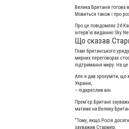
Велика Британія готова в
Мовиться також і про ро
Про це повідомляє 24 Ка
інтерв'ю виданню Sky Ne
Що сказав Старм
Главі британського уряду
мирних переговорах стос
підтримання миру. На це 
Але я дав зрозуміти, що 
України,
– підкреслив він.
Прем'єр Британії зауважи
матиме на Велику Британі
"Тому, якщо Росія досягне
зауважив Стармер.