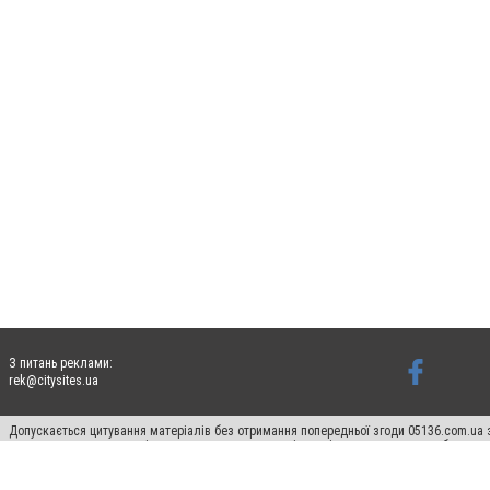
З питань реклами:
rek@citysites.ua
Допускається цитування матеріалів без отримання попередньої згоди 05136.com.ua з
для пошукових систем гіперпосилання на цитовані статті не нижче другого абзацу в
Матеріали з плашками "Новини компаній", "Промо", "Партнерський матеріал", "Партнер