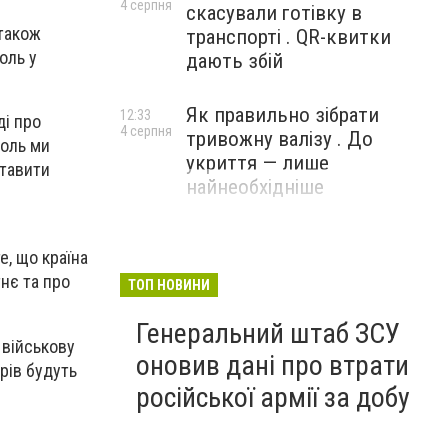
4 серпня
скасували готівку в
 також
транспорті . QR-квитки
оль у
дають збій
Як правильно зібрати
12:33
ді про
4 серпня
тривожну валізу . До
роль ми
укриття — лише
ставити
найнеобхідніше
е, що країна
нє та про
ТОП НОВИНИ
Генеральний штаб ЗСУ
 військову
оновив дані про втрати
рів будуть
російської армії за добу