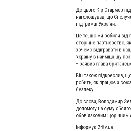
До цього Кір Стармер пі
наголошував, що Сполуче
підтримці України.
Це те, що ми робили від 
сторічне партнерство, як
хочемо відігравати в наш
Україну в найміцнішу поз
– заявив глава британськ
Він також підкреслив, що
робить, як працює з сою
безпеку.
До слова, Володимир Зел
допомогу на суму обсягом
обов'язковим щорічним 
Інформує 24tv.uа