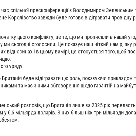
д час спільної пресконференції з Володимиром Зеленським
не Королівство завжди буде готове відігравати провідну р
початку цього конфлікту, це те, що ми прописали в нашій уго
у ми сьогодні оголосили. Це показує наш чіткий намір, яку 
их відносинах і в цьому вимірі, це стосується того, щоб по
ицію,
ого уряду.
 Британія буде відігравати цю роль, показуючи прикладом т
зниками та має з ними обговорення щодо гарантій на майбут
енський розповів, що Британія лише за 2025 рік передасть
 у 6,6 мільярда доларів. З них більш ніж три мільярди дола
обсягом.