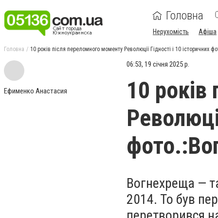
Головна
Нерухомість
Афіша
Головна
10 років після переломного моменту Революції Гідності і 10 історичних ф
06:53, 19 січня 2025 р.
10 років
Ефименко Анастасия
Революції
фото.:Во
Вогнехреща — та
2014. То був п
перетворився на