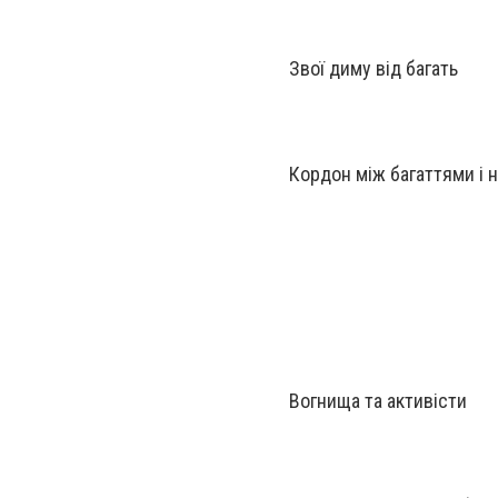
Звої диму від багать
Кордон між багаттями і 
Вогнища та активісти