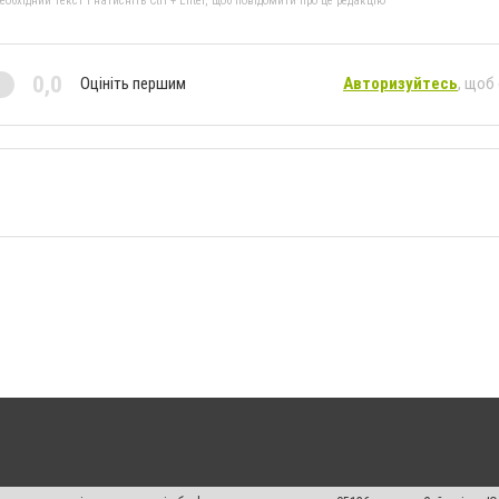
бхідний текст і натисніть Ctrl + Enter, щоб повідомити про це редакцію
0,0
Оцініть першим
Авторизуйтесь
, щоб