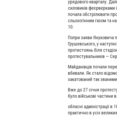
урядового кварталу. Дал
силовиків феєрверками і 
почала обстрілювати про
сльозогінним газом та н
10.
Попри заяви Януковича п
Грушевського, у наступні
протистоянь біля стадіо
протестувальників — Сер
Майданівців почали пере
вбивали. Як стало відомо
закатований так званими
Вже до 27 січня протесту
було військові частини 
обласні адміністрації в 
практично в усіх великих