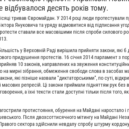
е відбувалося десять років тому.
ісяці тривав Євромайдан. У 2014 році люди протестували 
іктора Януковича та уряду відмовитися від підписання уго
 Протести ставали все масовішими після спроби силового ро
013.
ільшість у Верховній Раді вирішила прийняти закони, які б 
ового придушення протестів. 16 січня 2014 парламент з п
рийняв 10 законів, направлених на звуження конституційни
во на мирні зібрання, обмеження свободи слова в засобах м
 Закони, які пізніше назвали "диктаторськими", по суті, відк
 масових репресій. Ці закони приймали підняттям рук без
оворення, а їхні тексти стали доступні тільки після того, я
агострили протистояння, обурення на Майдані наростало і п
ушевського. Після двохсоттисячного мітингу на Майдані Нез
 Правого сектора здійснили невдалу спробу штурму кордон