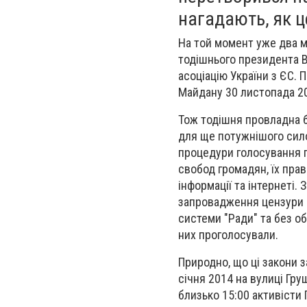
нагадають, як ц
На той момент уже два м
тодішнього президента В
асоціацію України з ЄС.
Майдану 30 листопада 2
Тож тодішня провладна б
для ще потужнішого сил
процедури голосування п
свобод громадян, їх пра
інформації та інтернеті.
запровадження цензури і
системи "Ради" та без обг
них проголосували.
Природно, що ці закони з
січня 2014 на вулиці Гр
близько 15:00 активісти