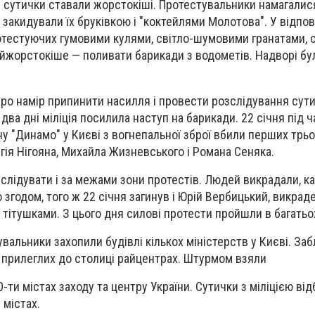
і сутички ставали жорстокіші. Протестувальники намагалис
закидували їх бруківкою і "коктейлями Молотова". У відпові
тестуючих гумовими кулями, світло-шумовими гранатами, 
айжорстокіше — поливати барикади з водометів. Надворі бу
ро намір припинити насилля і провести розслідування сути
 два дні міліція посилила наступ на барикади. 22 січня під ч
ну "Динамо" у Києві з вогнепальної зброї вбили перших трь
гія Нігояна, Михайла Жизневського і Романа Сеняка.
слідувати і за межами зони протестів. Людей викрадали, ка
 згодом, того ж 22 січня загинув і Юрій Вербицький, викраде
 тітушками. З цього дня силові протести пройшли в багатьох
вальники захопили будівлі кількох міністерств у Києві. За
в прилеглих до столиці райцентрах. Штурмом взяли
10-ти містах заходу та центру України. Сутички з міліцією ві
 містах.