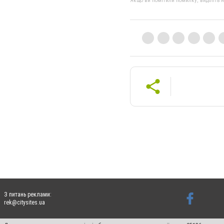
Якщо ви помітили помилку, виділіть нео
З питань реклами:
rek@citysites.ua