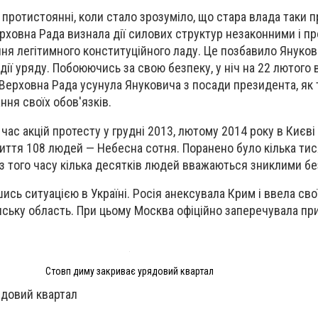
ротистоянні, коли стало зрозуміло, що стара влада таки п
ерховна Рада визнала дії силових структур незаконними і п
ня легітимного конституційного ладу. Це позбавило Януко
ії уряду. Побоюючись за свою безпеку, у ніч на 22 лютого ві
 Верховна Рада усунула Януковича з посади президента, як 
ння своїх обов'язків.
час акцій протесту у грудні 2013, лютому 2014 року в Києві
биття 108 людей — Небесна сотня. Поранено було кілька ти
 з того часу кілька десятків людей вважаються зниклими бе
ись ситуацією в Україні. Росія анексувала Крим і ввела свої
нську область. При цьому Москва офіційно заперечувала пр
Стовп диму закриває урядовий квартал
ядовий квартал