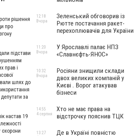
Зеленський обговорив із
12:18
проти рішення
Вчора
Рютте постачання ракет-
ди про
перехоплювачів для України
згону
У Ярославлі палає НПЗ
11:20
Вчора
дали підстави
«Славнєфть-ЯНОС»
орушенням
х прав і
Росіяни знищили склади
10:32
асової
Вчора
двох великих компаній у
ривали шлях до
Києві . Ворог атакував
 використання
бізнеси
к депутати за
Хто не має права на
14:55
4 серпня
відстрочку пояснив ТЦК
ік настав 19
алежності
у охорони
Де в Україні повністю
13:27