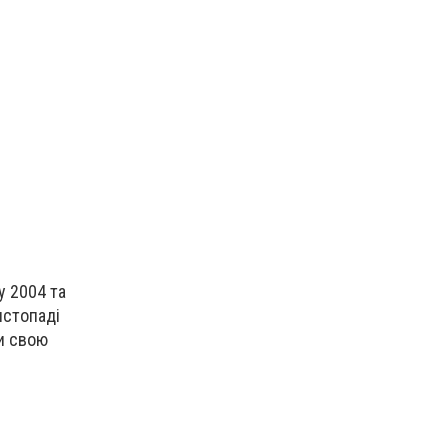
у 2004 та
истопаді
ти свою