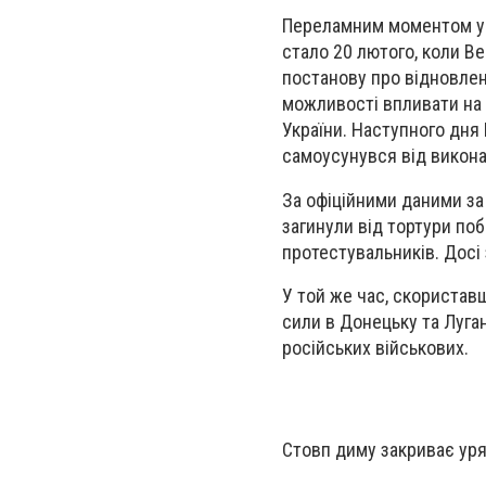
Переламним моментом у п
стало 20 лютого, коли В
постанову про відновлен
можливості впливати на д
України. Наступного дня
самоусунувся від викона
За офіційними даними за 
загинули від тортури по
протестувальників. Досі
У той же час, скориставш
сили в Донецьку та Луга
російських військових.
Стовп диму закриває ур