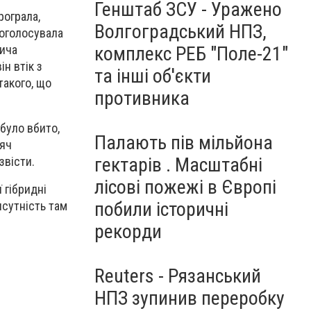
Генштаб ЗСУ - Уражено
рограла,
Волгоградський НПЗ,
роголосувала
комплекс РЕБ "Поле-21"
вича
н втік з
та інші об'єкти
такого, що
противника
 було вбито,
Палають пів мільйона
сяч
гектарів . Масштабні
звісти.
лісові пожежі в Європі
 гібридні
побили історичні
исутність там
рекорди
Reuters - Рязанський
НПЗ зупинив переробку