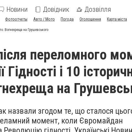
Новини
Довідник
Дозвілля
Фотоотчеты
Авто / Мото
Погода
Оголошення
Карта міста
ото.:Вогнехреща на Грушевського
 після переломного мо
 Гідності і 10 історич
гнехреща на Грушевсь
к назвали згодом те, що сталося цьог
ереламний момент, коли Євромайдан
 Революцію гідності. Українські Нови