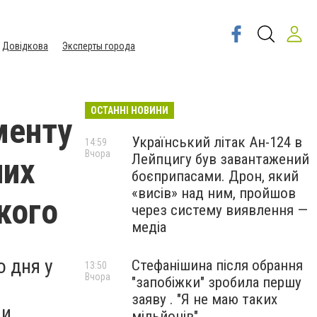
Довідкова
Эксперты города
ОСТАННІ НОВИНИ
менту
Український літак Ан-124 в
14:59
Вчора
Лейпцигу був завантажений
них
боєприпасами. Дрон, який
«висів» над ним, пройшов
кого
через систему виявлення —
медіа
о дня у
Стефанішина після обрання
13:50
Вчора
"запобіжки" зробила першу
заяву . "Я не маю таких
ни
мільйонів"