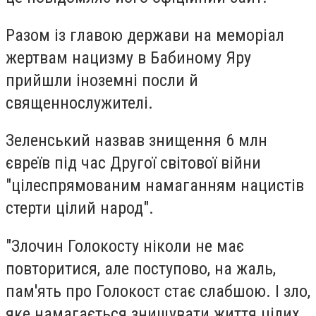
Разом із главою держави на меморіал
жертвам нацизму в Бабиному Яру
прийшли іноземні посли й
священнослужителі.
Зеленський назвав знищення 6 млн
євреїв під час Другої світової війни
"цілеспрямованим намаганням нацистів
стерти цілий народ".
"Злочин Голокосту ніколи не має
повторитися, але поступово, на жаль,
пам'ять про Голокост стає слабшою. І зло,
яке намагається знищувати життя цілих