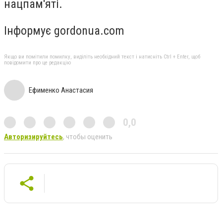
нацпам'яті.
Інформує gordonua.com
Якщо ви помітили помилку, виділіть необхідний текст і натисніть Ctrl + Enter, щоб
повідомити про це редакцію
Ефименко Анастасия
0,0
Авторизируйтесь
, чтобы оценить