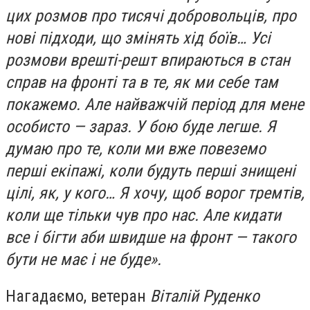
цих розмов про тисячі добровольців, про
нові підходи, що змінять хід боїв… Усі
розмови врешті-решт впираються в стан
справ на фронті та в те, як ми себе там
покажемо. Але найважчій період для мене
особисто — зараз. У бою буде легше. Я
думаю про те, коли ми вже повеземо
перші екіпажі, коли будуть перші знищені
цілі, як, у кого… Я хочу, щоб ворог тремтів,
коли ще тільки чув про нас. Але кидати
все і бігти аби швидше на фронт — такого
бути не має і не буде».
Нагадаємо, ветеран
Віталій Руденко