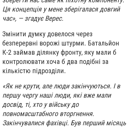
зберегти нас саме як піхотну компоненту.
Ця концепція у мене зберігалася довгий
час», — згадує Верес.
Змінити думку довелося через
безперервні ворожі штурми. Батальйон
К-2 займав ділянку фронту, яку мали б
контролювати хоча б два подібні за
кількістю підрозділи.
«Як не крути, але люди закінчуються. І в
першу чергу наші люди, які вже мали
досвід, ті, хто у війську до
повномасштабного вторгнення.
Закінчувалися фахівці. Був перший місяць