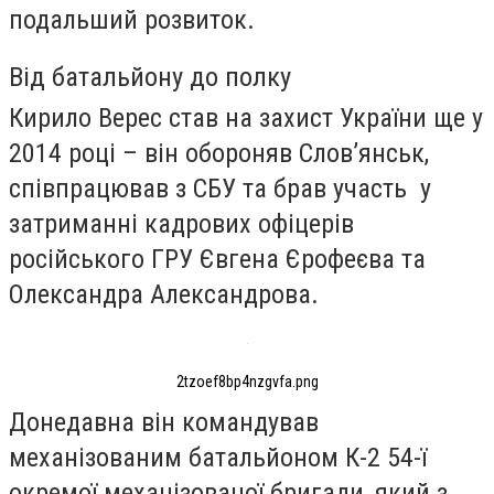
подальший розвиток.
Від батальйону до полку
Кирило Верес став на захист України ще у
2014 році – він обороняв Слов’янськ,
співпрацював з СБУ та брав участь у
затриманні кадрових офіцерів
російського ГРУ Євгена Єрофеєва та
Олександра Александрова.
2tzoef8bp4nzgvfa.png
Донедавна він командував
механізованим батальйоном К-2 54-ї
окремої механізованої бригади, який з