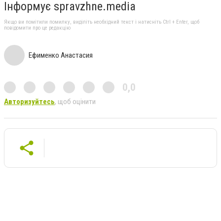
Інформує spravzhne.media
Якщо ви помітили помилку, виділіть необхідний текст і натисніть Ctrl + Enter, щоб
повідомити про це редакцію
Ефименко Анастасия
0,0
Авторизуйтесь
, щоб оцінити