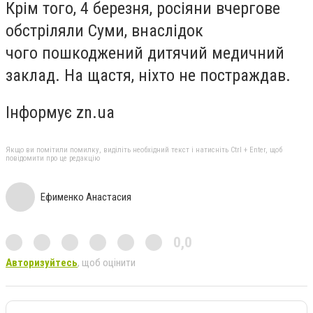
Крім того, 4 березня, росіяни вчергове
обстріляли Суми, внаслідок
чого
пошкоджений дитячий медичний
заклад
. На щастя, ніхто не постраждав.
Інформує zn.ua
Якщо ви помітили помилку, виділіть необхідний текст і натисніть Ctrl + Enter, щоб
повідомити про це редакцію
Ефименко Анастасия
0,0
Авторизуйтесь
, щоб оцінити