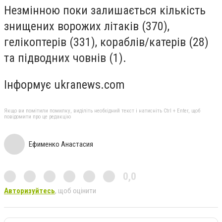
Незмінною поки залишається кількість
знищених ворожих літаків (370),
гелікоптерів (331), кораблів/катерів (28)
та підводних човнів (1).
Інформує ukranews.com
Якщо ви помітили помилку, виділіть необхідний текст і натисніть Ctrl + Enter, щоб
повідомити про це редакцію
Ефименко Анастасия
0,0
Авторизуйтесь
, щоб оцінити