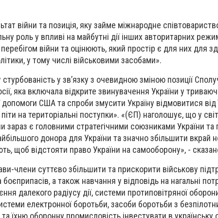
ьтат війни та позиція, яку займе міжнародне співтовариств
ьну роль у впливі на майбутні дії інших авторитарних режим
перебігом війни та оцінюють, який простір є для них для з
літики, у тому числі військовими засобами».
 стурбованість у зв’язку з очевидною зміною позиції Спол
сії, яка включала відкрите звинувачення України у триваючі
 допомоги США та спроби змусити Україну відмовитися від ї
піти на територіальні поступки». «(ЄП) наголошує, що у світл
и зараз є головними стратегічними союзниками України та 
айбільшого донора для України та значно збільшити вкрай 
ть, щоб відстояти право України на самооборону», - сказан
ви-члени суттєво збільшити та прискорити військову підт
 боєприпасів, а також навчання у відповідь на нагальні пот
єння далекого радіусу дії, системи протиповітряної оборони
системи електронної боротьби, засоби боротьби з безпілотн
та їхню оборонну промисловість інвестувати в українську