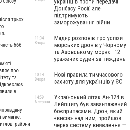
о союзу
українців проти передачі
Донбасу Росії, але
підтримують
після трьох
заморожування війни
го
ня.
Мадяр розповів про успіхи
11:34
Вчора
морських дронів у Чорному
участь 666
та Азовському морях . 12
уражених суден за тиждень
ам’яті
являє про
Нові правила тимчасового
10:14
ітету та
Вчора
захисту для українців у ЄС
 підкреслює
аявили в
Український літак Ан-124 в
14:59
6 серпня
Лейпцигу був завантажений
виправдану
боєприпасами. Дрон, який
і вимагає,
«висів» над ним, пройшов
житлові райони
через систему виявлення —