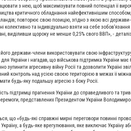
ацювати з нею, щоб максимізувати повний потенціал її вир
ицтва критичного обладнання найефективнішим способом,
рландів; повторює свою позицію, згідно з якою всі держави-
і колективно та індивідуально взяти на себе зобов’язання
ані, виділивши щороку не менше 0,25% свого ВВП», - деталі
а його держави-члени використовувати свою інфраструктур
для України і нагадав, що військова підтримка України має 
но зупинити агресивну війну Росії та дозволити Україні зві
овний контроль над усією своєю територією в межах її міжн
мати будь-яку подальшу агресію з боку Росії.
ість підтримці прагнення України до справедливого та трив
перемоги, представлених Президентом України Володимир
ься, що «будь-які справжні мирні переговори повинні пров
Україну, а будь-яке врегулювання, яке виключає Україну або