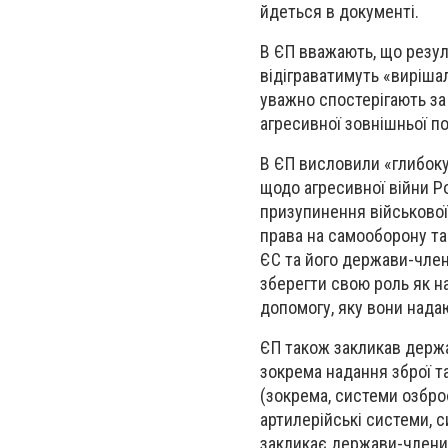
йдеться в документі.
В ЄП вважають, що резул
відіграватимуть «вирішал
уважно спостерігають за 
агресивної зовнішньої по
В ЄП висловили «глибоку
щодо агресивної війни Ро
призупинення військової
права на самооборону та 
ЄС та його держави-член
зберегти свою роль як н
допомогу, яку вони надаю
ЄП також закликав держа
зокрема надання зброї та
(зокрема, системи озбро
артилерійські системи, 
закликає держави-члени 