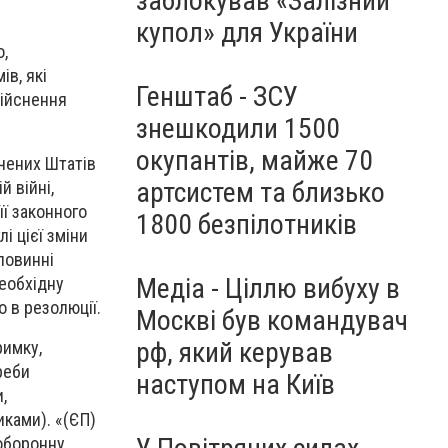
заблокував «Залізний
купол» для України
о,
ів, які
Генштаб - ЗСУ
дійснення
знешкодили 1500
окупантів, майже 70
учених Штатів
артсистем та близько
й війні,
ї законного
1800 безпілотників
і цієї зміни
повинні
Медіа - Ціллю вибуху в
необхідну
о в резолюції.
Москві був командувач
рф, який керував
римку,
реби
наступом на Київ
,
иками). «(ЄП)
 оборонну