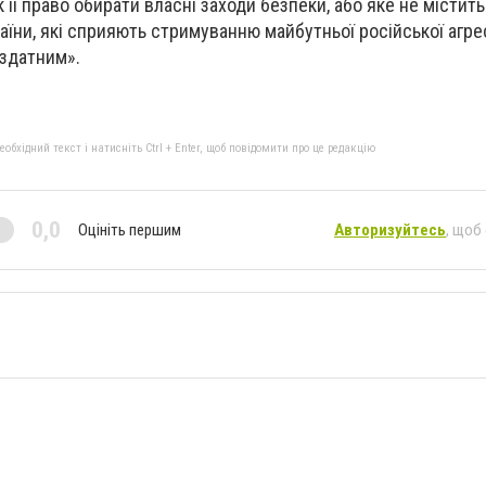
к її право обирати власні заходи безпеки, або яке не містит
аїни, які сприяють стримуванню майбутньої російської агресі
єздатним».
бхідний текст і натисніть Ctrl + Enter, щоб повідомити про це редакцію
0,0
Оцініть першим
Авторизуйтесь
, щоб