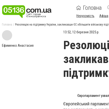
Головна
Нерухомість
Афіша
Головна
Резолюцію на підтримку України, закликавши ЄС збільшити військову під
13:52, 12 березня 2025 р.
Резолюці
Ефименко Анастасия
закликав
підтримк
Європарламент ухвали
Європейський парламент 