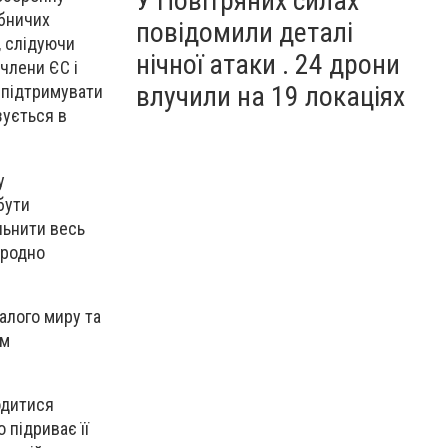
У Повітряних силах
обничих
повідомили деталі
 слідуючи
нічної атаки . 24 дрони
члени ЄС і
влучили на 19 локаціях
 підтримувати
зується в
у
бути
льнити весь
ародно
алого миру та
ом
одитися
 підриває її