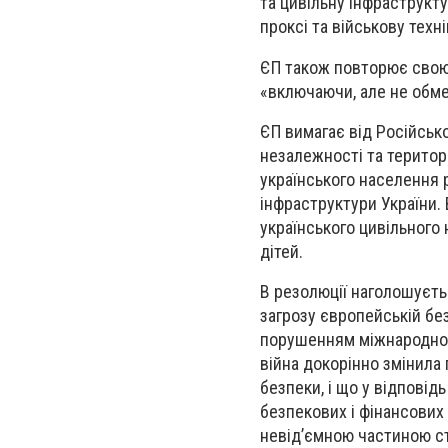
та цивільну інфраструктур
проксі та військову техні
ЄП також повторює свою 
«включаючи, але не обм
ЄП вимагає від Російськ
незалежності та територі
українського населення 
інфраструктури України.
українського цивільного 
дітей.
В резолюції наголошуєть
загрозу європейській без
порушенням міжнародного
війна докорінно змінила г
безпеки, і що у відповід
безпекових і фінансових 
невід’ємною частиною ст