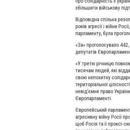
про солідарність з укра
збільшити військову під
Відповідна спільна резо
років агресії і війни Ро
парламенту, була прогол
«За» проголосувало 442, 
депутатів Європарламен
«У третю річницю повнома
тисячам людей, які відда
свою непохитну солідарн
територіальної цілісност
невід’ємне право України
Європарламенті.
Європейський парламент
агресивну війну Росії про
щоб Росія та її проксі-с