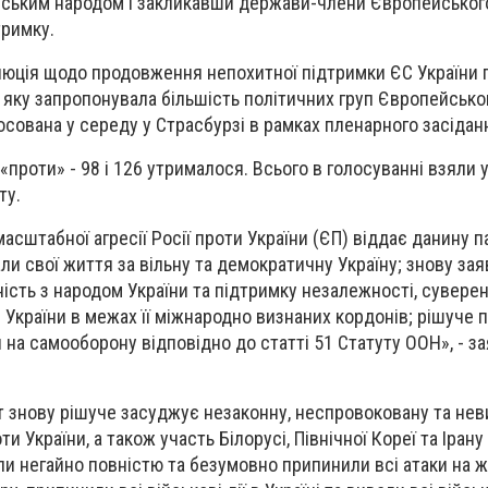
їнським народом і закликавши держави-члени Європейськог
тримку.
люція щодо продовження непохитної підтримки ЄС України 
сії, яку запропонувала більшість політичних груп Європейсько
осована у середу у Страсбурзі в рамках пленарного засідан
«проти» - 98 і 126 утрималося. Всього в голосуванні взяли 
ту.
сштабної агресії Росії проти України (ЄП) віддає данину п
ли свої життя за вільну та демократичну Україну; знову за
ість з народом України та підтримку незалежності, суверен
і України в межах її міжнародно визнаних кордонів; рішуче
 на самооборону відповідно до статті 51 Статуту ООН», - з
 знову рішуче засуджує незаконну, неспровоковану та не
ти України, а також участь Білорусі, Північної Кореї та Ірану 
или негайно повністю та безумовно припинили всі атаки на 