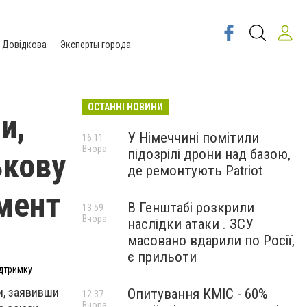
Довідкова
Эксперты города
ОСТАННІ НОВИНИ
и,
У Німеччині помітили
16:11
Вчора
підозрілі дрони над базою,
ькову
де ремонтують Patriot
амент
В Генштабі розкрили
13:59
Вчора
наслідки атаки . ЗСУ
масовано вдарили по Росії,
є прильоти
ідтримку
и, заявивши
Опитування КМІС - 60%
12:37
Вчора