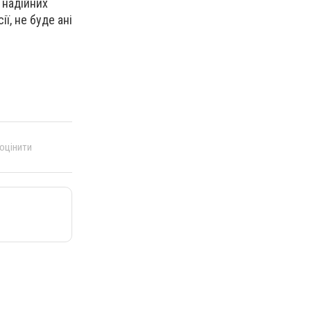
ь надійних
ї, не буде ані
 оцінити