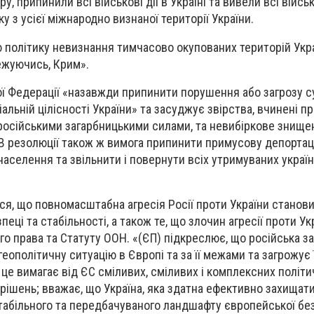
у, припинили всі військові дії в Україні та вивели всі військ
ку з усієї міжнародно визнаної території України.
політику невизнання тимчасово окупованих територій Укра
ежуючись, Крим».
ої Федерації «назавжди припинити порушення або загрозу с
альній цілісності України» та засуджує звірства, вчинені п
російськими загарбницькими силами, та невибіркове знище
 В резолюції також ж вимога припинити примусову депортац
населення та звільнити і повернути всіх утримуваних украї
ся, що повномасштабна агресія Росії проти України станов
пеці та стабільності, а також те, що злочин агресії проти Ук
 права та Статуту ООН. «(ЄП) підкреслює, що російська з
еополітичну ситуацію в Європі та за її межами та загрожує ї
ь це вимагає від ЄС сміливих, сміливих і комплексних політи
рішень; вважає, що Україна, яка здатна ефективно захищати
абільного та передбачуваного ландшафту європейської без