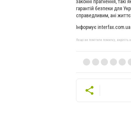
законні прагнення, такі я
гарантій безпеки для Укр
справедливим, ані житт
Інформує interfax.com.ua
Якщо ви помітили помилку, виділіть нео