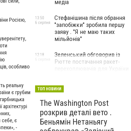
ові сили,
медіа
Стефанішина після обрання
13:50
їни Росією,
6 серпня
"запобіжки" зробила першу
заяву . "Я не маю таких
уверенітету,
мільйонів"
роти
ння
Зеленський обговорив із
12:18
ію
6 серпня
Рютте постачання ракет-
нців, особливо
перехоплювачів для України
ить реальну
ТОП НОВИНИ
раїни є грубим
агарбницька
The Washington Post
ї архітектурі
розкрив деталі вето .
чних,
Беньямін Нетаньягу
 себе, є
пеки», -