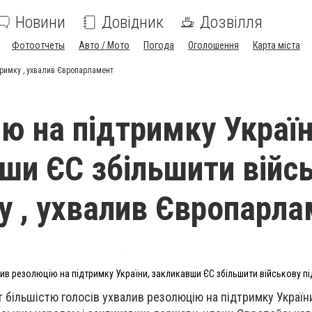
Новини
Довідник
Дозвілля
Фотоотчеты
Авто / Мото
Погода
Оголошення
Карта міста
тримку , ухвалив Європарламент
ю на підтримку Україн
ши ЄС збільшити війс
у , ухвалив Європарл
в резолюцію на підтримку України, закликавши ЄС збільшити військову п
більшістю голосів ухвалив резолюцію на підтримку Україн