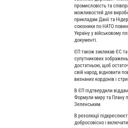
промисловість та співпр
можливостей для виробн
прикладам Данії та Ніде
союзники по НАТО повинн
Україну у військовому пл
документі.
ЄП також закликав ЄС т
супутникових зображень 
достатньою, щоб остаточ
свій народ, відновити п
визнаних кордонів і стри
В ЄП підтвердили віддан
Формули миру та Плану 
Зеленським.
В резолюції підкреслюєт
добросовісно і включати 