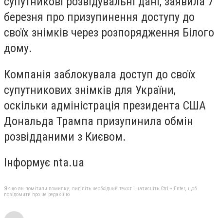
супутникові розвідувальні дані, заявила 7
березня про призупинення доступу до
своїх знімків через розпорядження Білого
дому.
Компанія заблокувала доступ до своїх
супутникових знімків для України,
оскільки адміністрація президента США
Дональда Трампа призупинила обмін
розвідданими з Києвом.
Інформує nta.ua
Якщо ви помітили помилку, виділіть необхідний текст і натисніть Ctrl + Enter, щоб
повідомити про це редакцію