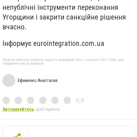
непублічні інструменти переконання
Угорщини і закрити санкційне рішення
вчасно.
Інформує eurointegration.com.ua
Якщо ви помітили помилку, виділіть необхідний текст і натисніть Ctrl + Enter, щоб
повідомити про це редакцію
Ефименко Анастасия
0,0
Авторизуйтесь
, щоб оцінити