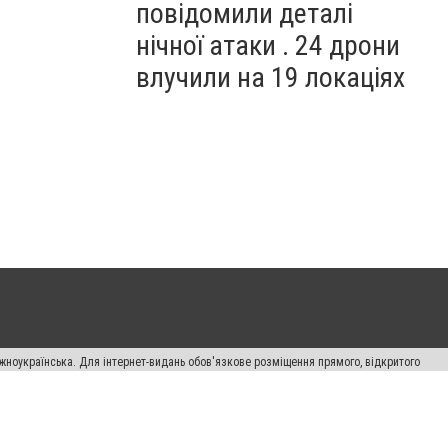
повідомили деталі
нічної атаки . 24 дрони
влучили на 19 локаціях
жноукраїнська. Для інтернет-видань обов'язкове розміщення прямого, відкритого
лама" публікуються на правах реклами.