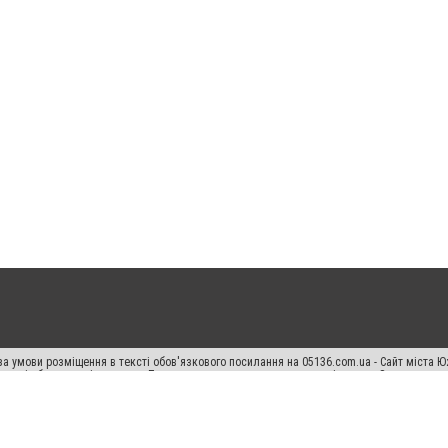
а умови розміщення в тексті обов'язкового посилання на 05136.com.ua - Сайт міста Ю
 тексті або в якості джерела. Порушення виняткових прав переслідується Законом.
ський спецпроєкт", "Політичні новини", "Пресреліз", "PR", "Офіційно", "Політична рек