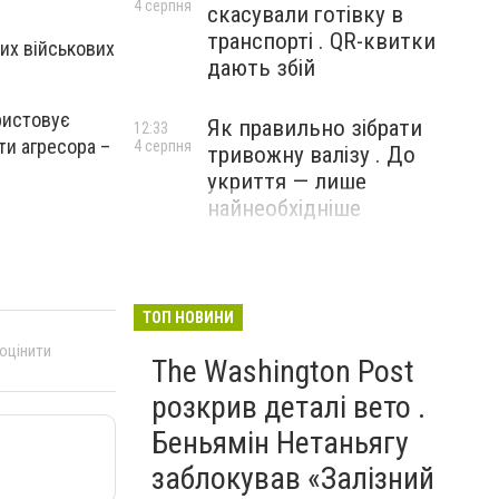
4 серпня
скасували готівку в
транспорті . QR-квитки
их військових
дають збій
ристовує
Як правильно зібрати
12:33
ти агресора –
4 серпня
тривожну валізу . До
укриття — лише
найнеобхідніше
ТОП НОВИНИ
 оцінити
The Washington Post
розкрив деталі вето .
Беньямін Нетаньягу
заблокував «Залізний