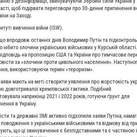
анію з дезінформації, звинувачуючи Збройні сили України у
ласті, щоб підірвати переговори про 30-денне припинення в
їни на Заході.
итуті вивчення війни (ISW).
що впродовж останніх днів Володимир Путін та підконтрол
 нібито злочини українських військових у Курській області
відповідь на пропозицію США та України про тимчасове пер
овісти за «злочини проти цивільного населення». Наступног
ння, використовуючи термін «тероризм».
 заяви мають на меті створити уявлення про жорстокість ук
ою довготривалої кремлівської тактики. Подібний
овувала наприкінці 2021 і 2022 років, готуючи ґрунт для
ення в Україну.
істи та державні ЗМІ активно підхопили заяви Путіна, нама
 поводження з українськими військовими та відмову від п
ують, що ці звинувачення є безпідставними та є частиною 