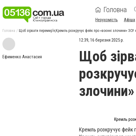
Головна
Нерухомість
Афіша
Головна
Щоб зірвати перемир’я,Кремль розкручує фейк про «воєнні злочини» ЗСУ 
12:39, 16 березня 2025 р.
Щоб зірв
Ефименко Анастасия
розкручу
злочини»
Кремль розк
Кремль розкручує фейк п