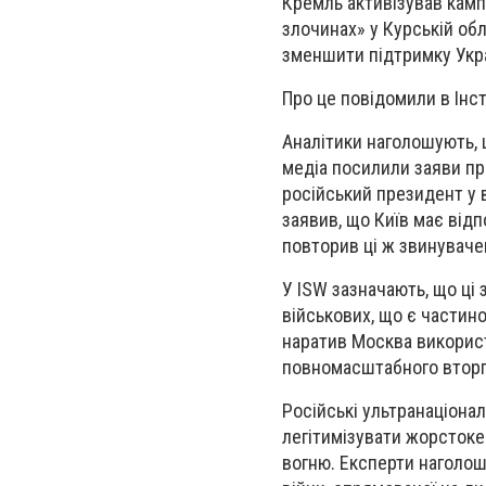
Кремль активізував камп
злочинах» у Курській об
зменшити підтримку Укра
Про це повідомили в Інст
Аналітики наголошують, 
медіа посилили заяви про
російський президент у 
заявив, що Київ має відп
повторив ці ж звинуваче
У ISW зазначають, що ці
військових, що є частин
наратив Москва використ
повномасштабного вторгн
Російські ультранаціонал
легітимізувати жорстоке
вогню. Експерти наголош