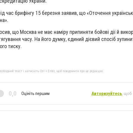
искредитацію України.
д час брифінгу 15 березня заявив, що
«Оточення українськ
на».
осив, що Москва не має наміру припиняти бойові дії й вико
ягування часу. На його думку, єдиний дієвий спосіб зупини
го тиску.
бхідний текст і натисніть Ctrl + Enter, щоб повідомити про це редакцію
0,0
Оцініть першим
Авторизуйтесь
, щоб