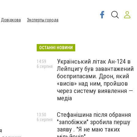
Довідкова
Эксперты города
ОСТАННІ НОВИНИ
Український літак Ан-124 в
14:59
6 серпня
Лейпцигу був завантажений
боєприпасами. Дрон, який
«висів» над ним, пройшов
через систему виявлення —
медіа
Стефанішина після обрання
13:50
6 серпня
"запобіжки" зробила першу
заяву . "Я не маю таких
я
мільйонів"