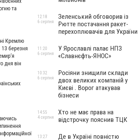
 «воєнних
огню та
Зеленський обговорив із
12:18
6 серпня
Рютте постачання ракет-
перехоплювачів для України
ьні Кремлю
У Ярославлі палає НПЗ
. 13 березня
11:20
6 серпня
«Славнєфть-ЯНОС»
емир’я
о дня він
Росіяни знищили склади
10:32
6 серпня
двох великих компаній у
раїнських
Києві . Ворог атакував
бізнеси
Хто не має права на
14:55
4 серпня
гаючись
відстрочку пояснив ТЦК
рипинення
інформаційної
Де в Україні повністю
13:27