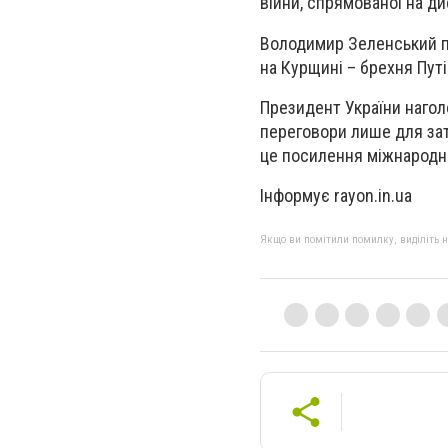
війни, спрямованої на д
Володимир Зеленський пі
на Курщині – брехня Путі
Президент України нагол
переговори лише для зат
це посилення міжнародно
Інформує rayon.in.ua
Якщо ви помітили помилку, виділіть нео