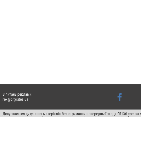
З питань реклами:
rek@citysites.ua
Допускається цитування матеріалів без отримання попередньої згоди 05136.com.ua з
для пошукових систем гіперпосилання на цитовані статті не нижче другого абзацу в
Матеріали з плашками "Новини компаній", "Промо", "Партнерський матеріал", "Партнер