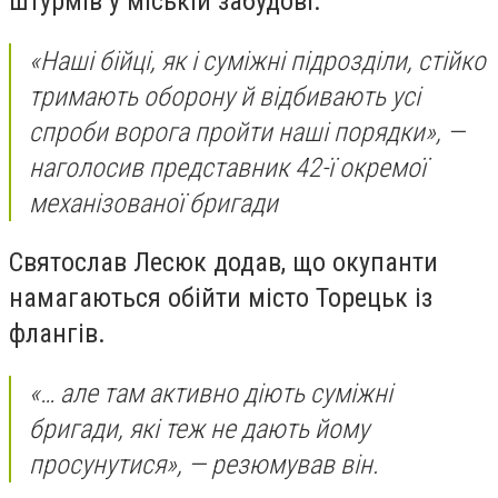
штурмів у міській забудові.
«Наші бійці, як і суміжні підрозділи, стійко
тримають оборону й відбивають усі
спроби ворога пройти наші порядки», —
наголосив представник 42-ї окремої
механізованої бригади
Святослав Лесюк додав, що окупанти
намагаються обійти місто Торецьк із
флангів.
«… але там активно діють суміжні
бригади, які теж не дають йому
просунутися», — резюмував він.