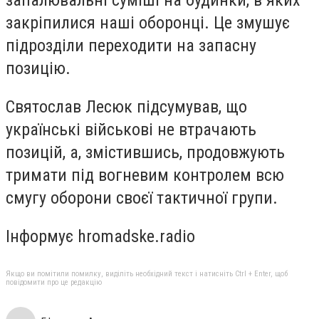
запалювальні суміші на будинки, в яких
закріпилися наші оборонці. Це змушує
підрозділи переходити на запасну
позицію.
Святослав Лесюк підсумував, що
українські військові не втрачають
позицій, а, змістившись, продовжують
тримати під вогневим контролем всю
смугу оборони своєї тактичної групи.
Інформує hromadske.radio
Якщо ви помітили помилку, виділіть необхідний текст і натисніть Ctrl + Enter, щоб
повідомити про це редакцію