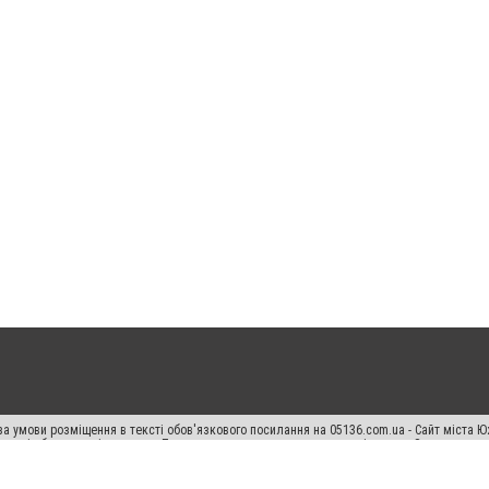
а умови розміщення в тексті обов'язкового посилання на 05136.com.ua - Сайт міста Ю
 тексті або в якості джерела. Порушення виняткових прав переслідується Законом.
ський спецпроєкт", "Політичні новини", "Пресреліз", "PR", "Офіційно", "Політична рек