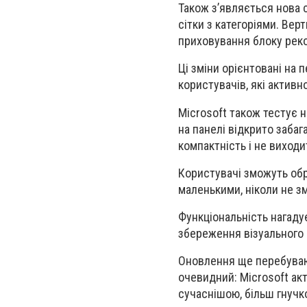
Також з’являється нова с
сітки з категоріями. Вер
приховування блоку реко
Ці зміни орієнтовані на 
користувачів, які актив
Microsoft також тестує 
на панелі відкрито заба
компактність і не виходи
Користувачі зможуть обр
маленькими, ніколи не з
Функціональність нагад
збереження візуального 
Оновлення ще перебувають
очевидний: Microsoft а
сучаснішою, більш гнучк