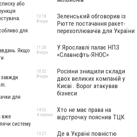
 списку або
функція
Зеленський обговорив із
12:18
истувача.
Вчора
Рютте постачання ракет-
перехоплювачів для України
особливо для
У Ярославлі палає НПЗ
11:20
завдань. Якщо
Вчора
«Славнєфть-ЯНОС»
ти
Росіяни знищили склади
10:32
Вчора
и завжди
двох великих компаній у
лі.
Києві . Ворог атакував
бізнеси
начки для
Хто не має права на
14:55
4 серпня
в вже
відстрочку пояснив ТЦК
блячи систему
Де в Україні повністю
13:27