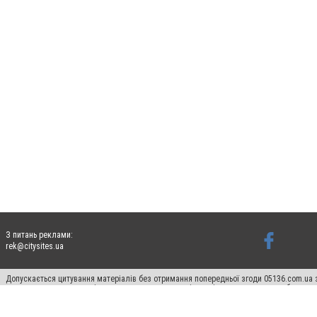
З питань реклами:
rek@citysites.ua
Допускається цитування матеріалів без отримання попередньої згоди 05136.com.ua з
для пошукових систем гіперпосилання на цитовані статті не нижче другого абзацу в
Матеріали з плашками "Новини компаній", "Промо", "Партнерський матеріал", "Партнер