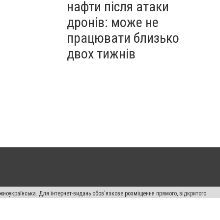
нафти після атаки
дронів: може не
працювати близько
двох тижнів
жноукраїнська. Для інтернет-видань обов'язкове розміщення прямого, відкритого
лама" публікуються на правах реклами.