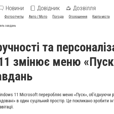
Новини
Довідник
Дозвілля
Фотоотчеты
Авто / Мото
Погода
Оголошення
Карта міста
нель завдань
учності та персоналіза
11 змінює меню «Пуск»
авдань
 Windows 11 Microsoft переробляє меню «Пуск», об’єднуючи 
ндовані» в один суцільний простір. Це покликано зробити і
вігації.