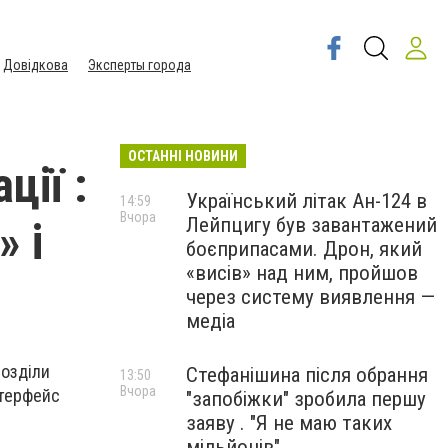
Довідкова
Эксперты города
ОСТАННІ НОВИНИ
ції :
Український літак Ан-124 в
14:59
Вчора
Лейпцигу був завантажений
 і
боєприпасами. Дрон, який
«висів» над ним, пройшов
через систему виявлення —
медіа
розділи
Стефанішина після обрання
13:50
Вчора
нтерфейс
"запобіжки" зробила першу
заяву . "Я не маю таких
мільйонів"