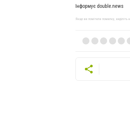
Інформує double.news
Якщо ви помітили помилку, виділіть нео