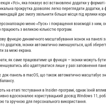
екція «Усі», яка показує всі встановлені додатки у форматі
тикальна прокрутка дозволяє легко переглядати додатки, а 
мендацій дає змогу звільнити більше місця під ярлики кор
персоналізацію меню «Пуск» і покращення взаємодії з ним, 
но працюють з великою кількістю програм.
нову функцію динамічного масштабування іконок на панелі 
гато додатків, іконки автоматично зменшуються, щоб зберег
ти за межі екрана.
ати, як саме працюватиме ця функція — іконки можуть бут
меншуватись або адаптуватися лише у разі заповнення пане
ує док-панель в macOS, що також автоматично масштабує з
балансу.
 на етапі тестування в Insider-програмі, однак їхній впли
ктивно вдосконалює користувацький досвід Windows 11, ро
ою та зручною для персонального використання.