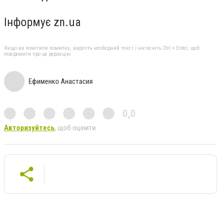
Інформує zn.ua
Якщо ви помітили помилку, виділіть необхідний текст і натисніть Ctrl + Enter, щоб
повідомити про це редакцію
Ефименко Анастасия
0,0
Авторизуйтесь
, щоб оцінити