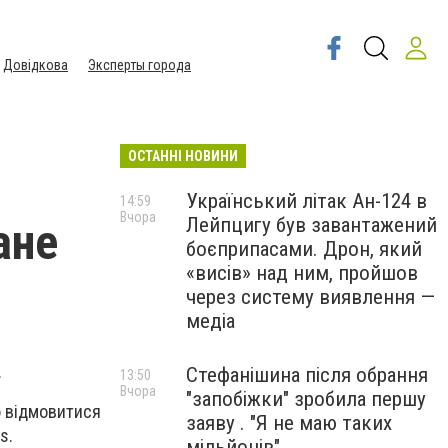
Довідкова
Эксперты города
ОСТАННІ НОВИНИ
Український літак Ан-124 в
14:59
Вчора
Лейпцигу був завантажений
ане
боєприпасами. Дрон, який
«висів» над ним, пройшов
через систему виявлення —
медіа
.
Стефанішина після обрання
13:50
Вчора
"запобіжки" зробила першу
ю відмовитися
заяву . "Я не маю таких
s.
мільйонів"