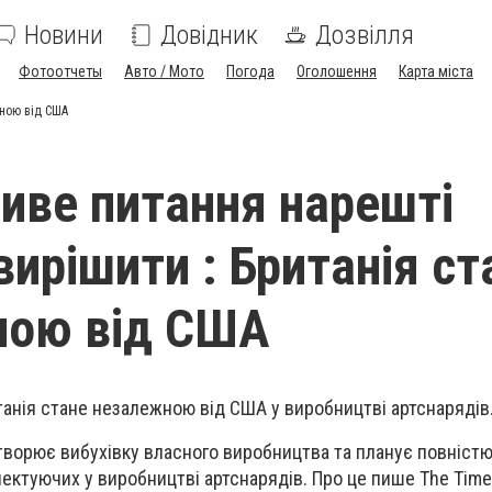
Новини
Довідник
Дозвілля
Фотоотчеты
Авто / Мото
Погода
Оголошення
Карта міста
жною від США
иве питання нарешті
вирішити : Британія ст
ною від США
танія стане незалежною від США у виробництві артснарядів
творює вибухівку власного виробництва та планує повніст
ектуючих у виробництві артснарядів. Про це пише The Time