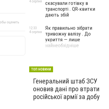
4 серпня
скасували готівку в
транспорті . QR-квитки
дають збій
тобы оценить
Як правильно зібрати
12:33
4 серпня
тривожну валізу . До
укриття — лише
найнеобхідніше
ТОП НОВИНИ
Генеральний штаб ЗСУ
оновив дані про втрати
російської армії за добу