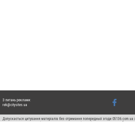
З питань реклами:
rek@citysites.ua
Допускається цитування матеріалів без отримання попередньої згоди 05136.com.ua з
для пошукових систем гіперпосилання на цитовані статті не нижче другого абзацу в
Матеріали з плашками "Новини компаній", "Промо", "Партнерський матеріал", "Партнер