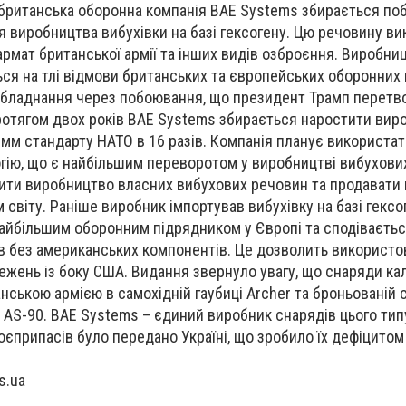
о британська оборонна компанія BAE Systems збирається по
для виробництва вибухівки на базі гексогену. Цю речовину в
армат британської армії та інших видів озброєння. Виробни
я на тлі відмови британських та європейських оборонних 
 обладнання через побоювання, що президент Трамп перетв
ротягом двох років BAE Systems збирається наростити вир
-мм стандарту НАТО в 16 разів. Компанія планує використа
логію, що є найбільшим переворотом у виробництві вибухови
одити виробництво власних вибухових речовин та продавати
 світу. Раніше виробник імпортував вибухівку на базі гексо
найбільшим оборонним підрядником у Європі та сподіваєть
в без американських компонентів. Це дозволить використо
жень із боку США. Видання звернуло увагу, що снаряди ка
ською армією в самохідній гаубиці Archer та броньованій 
і AS-90. BAE Systems – єдиний виробник снарядів цього тип
боєприпасів було передано Україні, що зробило їх дефіцитом у
s.ua