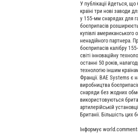
У публікації йдеться, щ
країні три нові заводи 
у 155-мм снарядах для г
боєприпасів розширюєтьс
купівлі американського
ненадійного партнера. П
боєприпасів калібру 155
світі інноваційну техно
останні 50 років, налаг
технологію іншим країнам
Франції. BAE Systems є 
виробництва боєприпасі
снаряди без жодних обме
використовуються британ
артилерійській установц
Британії. Більшість цих 
Інформує world.comment