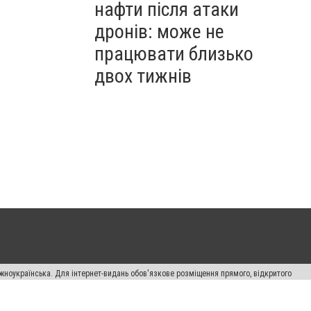
нафти після атаки
дронів: може не
працювати близько
двох тижнів
жноукраїнська. Для інтернет-видань обов'язкове розміщення прямого, відкритого
лама" публікуються на правах реклами.