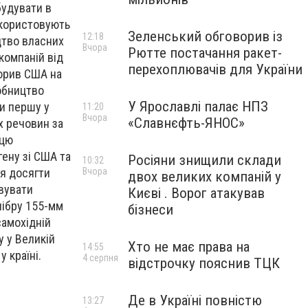
будувати в
икористовують
Зеленський обговорив із
12:18
цтво власних
Вчора
Рютте постачання ракет-
компаній від
перехоплювачів для України
орив США на
обництво
У Ярославлі палає НПЗ
ти першу у
11:20
Вчора
«Славнєфть-ЯНОС»
х речовин за
 цю
гену зі США та
Росіяни знищили склади
10:32
Вчора
ся досягти
двох великих компаній у
вувати
Києві . Ворог атакував
лібру 155-мм
бізнеси
самохідній
у у Великій
Хто не має права на
14:55
 країні.
4 серпня
відстрочку пояснив ТЦК
Де в Україні повністю
13:27