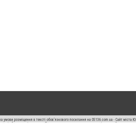
а умови розміщення в тексті обов'язкового посилання на 05136.com.ua - Сайт міста Ю
 тексті або в якості джерела. Порушення виняткових прав переслідується Законом.
ський спецпроєкт", "Політичні новини", "Пресреліз", "PR", "Офіційно", "Політична рек