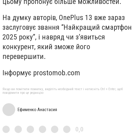
цьому пропонує більше можливостей.
На думку авторів, OnePlus 13 вже зараз
заслуговує звання “Найкращий смартфон
2025 року”, і навряд чи з’явиться
конкурент, який зможе його
перевершити.
Інформує prostomob.com
Якщо ви помітили помилку, виділіть необхідний текст і натисніть Ctrl + Enter, щоб
повідомити про це редакцію
Ефименко Анастасия
0,0