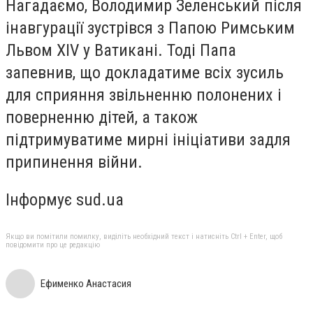
Нагадаємо, Володимир Зеленський після
інавгурації зустрівся з Папою Римським
Львом XIV у Ватикані. Тоді Папа
запевнив, що докладатиме всіх зусиль
для сприяння звільненню полонених і
поверненню дітей, а також
підтримуватиме мирні ініціативи задля
припинення війни.
Інформує sud.ua
Якщо ви помітили помилку, виділіть необхідний текст і натисніть Ctrl + Enter, щоб
повідомити про це редакцію
Ефименко Анастасия