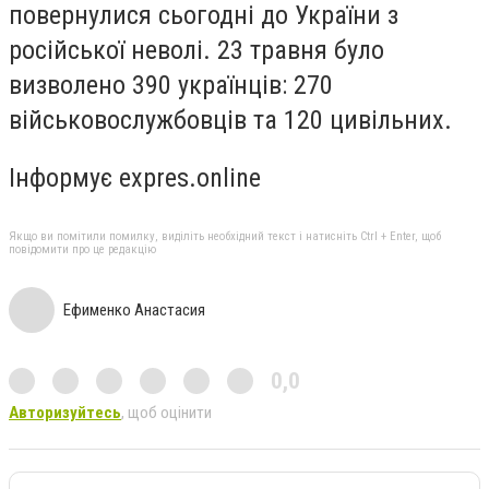
повернулися сьогодні до України з
російської неволі. 23 травня було
визволено 390 українців: 270
військовослужбовців та 120 цивільних.
Інформує expres.online
Якщо ви помітили помилку, виділіть необхідний текст і натисніть Ctrl + Enter, щоб
повідомити про це редакцію
Ефименко Анастасия
0,0
Авторизуйтесь
, щоб оцінити