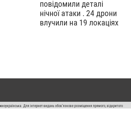
повідомили деталі
нічної атаки . 24 дрони
влучили на 19 локаціях
жноукраїнська. Для інтернет-видань обов'язкове розміщення прямого, відкритого
лама" публікуються на правах реклами.