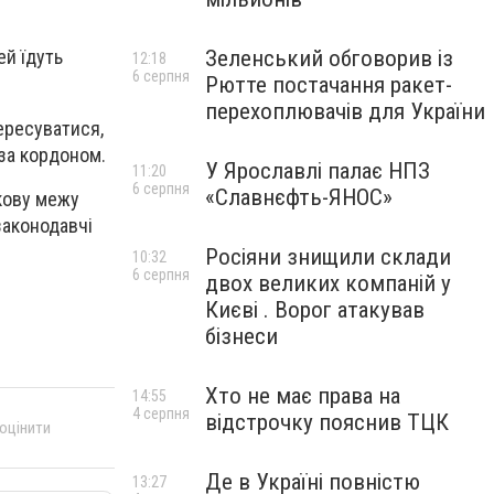
Зеленський обговорив із
ей їдуть
12:18
6 серпня
Рютте постачання ракет-
перехоплювачів для України
ересуватися,
за кордоном.
У Ярославлі палає НПЗ
11:20
6 серпня
«Славнєфть-ЯНОС»
ікову межу
законодавчі
Росіяни знищили склади
10:32
6 серпня
двох великих компаній у
Києві . Ворог атакував
бізнеси
Хто не має права на
14:55
4 серпня
відстрочку пояснив ТЦК
 оцінити
Де в Україні повністю
13:27