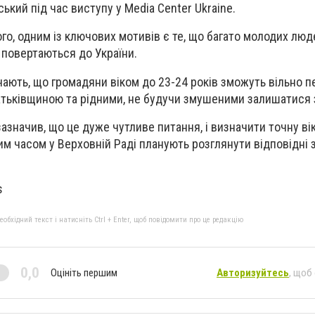
ький під час виступу у Media Center Ukraine.
го, одним із ключових мотивів є те, що багато молодих люд
 повертаються до України.
чають, що громадяни віком до 23-24 років зможуть вільно п
атьківщиною та рідними, не будучи змушеними залишатися 
азначив, що це дуже чутливе питання, і визначити точну в
им часом у Верховній Раді планують розглянути відповідні 
s
бхідний текст і натисніть Ctrl + Enter, щоб повідомити про це редакцію
0,0
Оцініть першим
Авторизуйтесь
, щоб