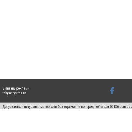
З питань реклами:
rek@citysites.ua
Допускається цитування матеріалів без отримання попередньої згоди 05136.com.ua з
для пошукових систем гіперпосилання на цитовані статті не нижче другого абзацу в
Матеріали з плашками "Новини компаній", "Промо", "Партнерський матеріал", "Партнер