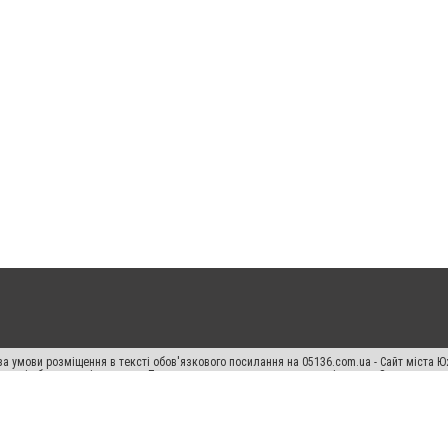
а умови розміщення в тексті обов'язкового посилання на 05136.com.ua - Сайт міста Ю
 тексті або в якості джерела. Порушення виняткових прав переслідується Законом.
ський спецпроєкт", "Політичні новини", "Пресреліз", "PR", "Офіційно", "Політична рек