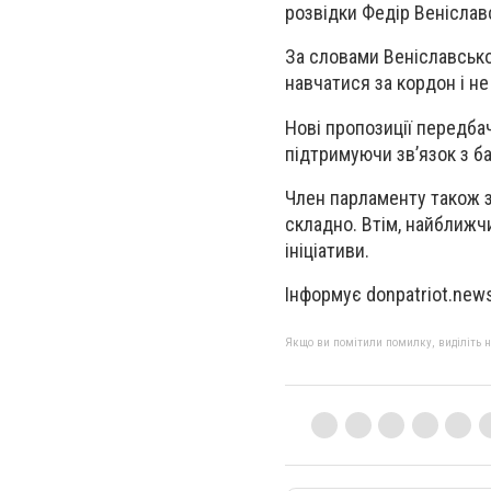
розвідки Федір Веніславс
За словами Веніславсько
навчатися за кордон і не
Нові пропозиції передба
підтримуючи зв’язок з б
Член парламенту також з
складно. Втім, найближч
ініціативи.
Інформує donpatriot.new
Якщо ви помітили помилку, виділіть нео