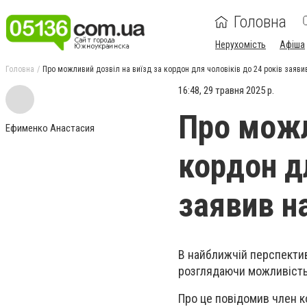
Головна
Нерухомість
Афіша
Головна
Про можливий дозвіл на виїзд за кордон для чоловіків до 24 років заяв
16:48, 29 травня 2025 р.
Про можл
Ефименко Анастасия
кордон дл
заявив н
В найближчій перспективі
розглядаючи можливість 
Про це повідомив член к