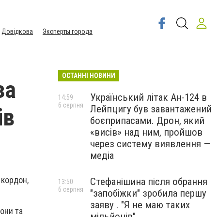
Довідкова
Эксперты города
ОСТАННІ НОВИНИ
за
Український літак Ан-124 в
14:59
6 серпня
Лейпцигу був завантажений
ів
боєприпасами. Дрон, який
«висів» над ним, пройшов
через систему виявлення —
медіа
 кордон,
Стефанішина після обрання
13:50
6 серпня
"запобіжки" зробила першу
заяву . "Я не маю таких
они та
мільйонів"