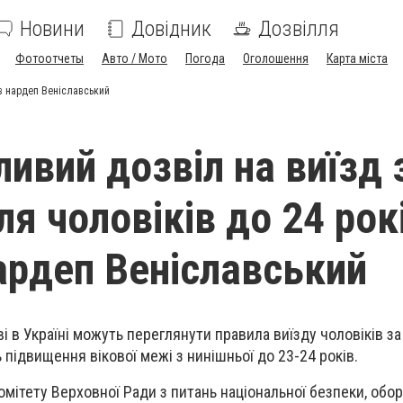
Новини
Довідник
Дозвілля
Фотоотчеты
Авто / Мото
Погода
Оголошення
Карта міста
ив нардеп Веніславський
ивий дозвіл на виїзд 
я чоловіків до 24 рок
ардеп Веніславський
 в Україні можуть переглянути правила виїзду чоловіків за
підвищення вікової межі з нинішньої до 23-24 років.
омітету Верховної Ради з питань національної безпеки, обор