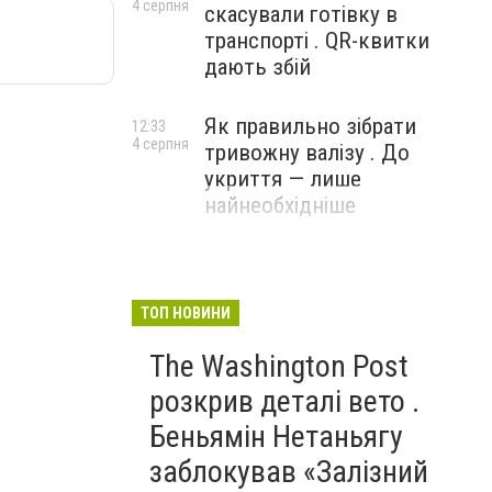
4 серпня
скасували готівку в
транспорті . QR-квитки
дають збій
Як правильно зібрати
12:33
4 серпня
тривожну валізу . До
укриття — лише
найнеобхідніше
ТОП НОВИНИ
The Washington Post
розкрив деталі вето .
Беньямін Нетаньягу
заблокував «Залізний