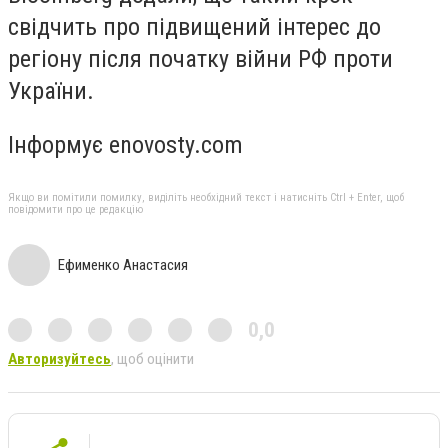
свідчить про підвищений інтерес до
регіону після початку війни РФ проти
України.
Інформує enovosty.com
Якщо ви помітили помилку, виділіть необхідний текст і натисніть Ctrl + Enter, щоб
повідомити про це редакцію
Ефименко Анастасия
0,0
Авторизуйтесь
, щоб оцінити