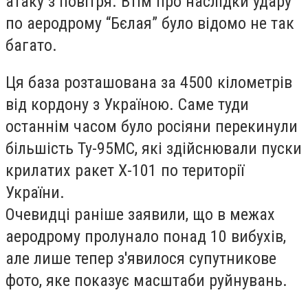
атаку з повітря. Втім про наслідки удару
по аеродрому “Бєлая” було відомо не так
багато.
Ця база розташована за 4500 кілометрів
від кордону з Україною. Саме туди
останнім часом було росіяни перекинули
більшість Ту-95МС, які здійснювали пуски
крилатих ракет Х-101 по території
України.
Очевидці раніше заявили, що в межах
аеродрому пролунало понад 10 вибухів,
але лише тепер з'явилося супутникове
фото, яке показує масштаби руйнувань.