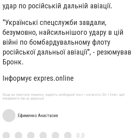
удар по російській дальній авіації.
"Українські спецслужби завдали,
безумовно, найсильнішого удару в цій
війні по бомбардувальному флоту
російської дальньої авіації", - резюмував
Бронк.
Інформує expres.online
Якщо ви помітили помилку, виділіть необхідний текст і натисніть Ctrl + Enter, щоб
повідомити про це редакцію
Ефименко Анастасия
0,0