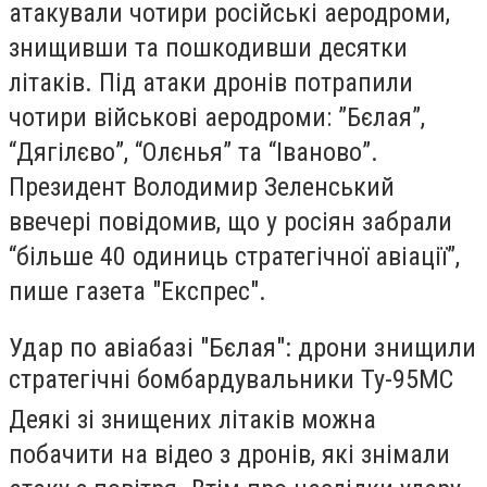
атакували чотири російські аеродроми,
знищивши та пошкодивши десятки
літаків. Під атаки дронів потрапили
чотири військові аеродроми: ”Бєлая”,
“Дягілєво”, “Олєнья” та “Іваново”.
Президент Володимир Зеленський
ввечері повідомив, що у росіян забрали
“більше 40 одиниць стратегічної авіації”,
пише газета "
Експрес
".
Удар по авіабазі "Бєлая": дрони знищили
стратегічні бомбардувальники Ту-95МС
Деякі зі знищених літаків можна
побачити на відео з дронів, які знімали