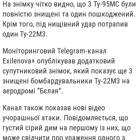
На знімку чітко видно, що
3 Ту-95МС були
повністю знищені та один пошкоджений.
Крім того, під нищівний удар потрапив
один Ту-22М3.
Моніторинговий Telegram-канал
Exilenova+ опублікував додатковий
супутниковий знімок, який показує ще 3
знищені бомбардувальники Ту-22М3 на
аеродромі "Бєлая".
Канал також показав нові відео
учорашньої атаки. Повідомляється, що
густий сірий дим на першому із них, що
може свідчити про ураження одного з