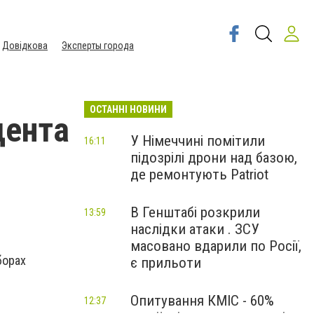
Довідкова
Эксперты города
ОСТАННІ НОВИНИ
дента
У Німеччині помітили
16:11
підозрілі дрони над базою,
де ремонтують Patriot
В Генштабі розкрили
13:59
наслідки атаки . ЗСУ
масовано вдарили по Росії,
борах
є прильоти
Опитування КМІС - 60%
12:37