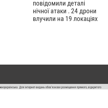
повідомили деталі
нічної атаки . 24 дрони
влучили на 19 локаціях
жноукраїнська. Для інтернет-видань обов'язкове розміщення прямого, відкритого
лама" публікуються на правах реклами.