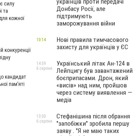
українців проти передачі
ає силу
Донбасу Росії, але
ї та
підтримують
 для кожної
заморожування війни
Нові правила тимчасового
10:14
захисту для українців у ЄС
й конкуренції
лідну
Український літак Ан-124 в
14:59
6 серпня
Лейпцигу був завантажений
що кандидат
боєприпасами. Дрон, який
ної пам’яті
«висів» над ним, пройшов
через систему виявлення —
медіа
Стефанішина після обрання
13:50
6 серпня
"запобіжки" зробила першу
заяву . "Я не маю таких