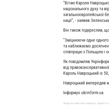
"Вітаю Кароля Навроцько
національного духу та ві
загальноєвропейської бе
нації", - заявив Зеленськ
Він також підкреслив, щ
"Зміцнюючи одне одного 
та наближаємо досягненн
співпрацю з Польщею і о
Як повідомляв Укрінформ
від правоконсервативної 
Кароль Навроцький із 50
Навроцький випередив м
Інформує ukrinform.ua
Якщо ви помітили помилку, виділіть нео