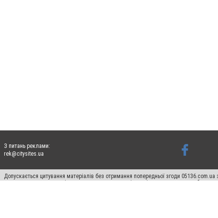
З питань реклами:
rek@citysites.ua
Допускається цитування матеріалів без отримання попередньої згоди 05136.com.ua з
для пошукових систем гіперпосилання на цитовані статті не нижче другого абзацу в
Матеріали з плашками "Новини компаній", "Промо", "Партнерський матеріал", "Партнер