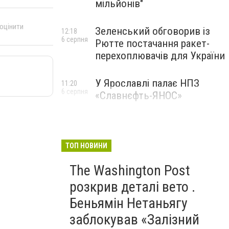
мільйонів"
 оцінити
Зеленський обговорив із
12:18
6 серпня
Рютте постачання ракет-
перехоплювачів для України
У Ярославлі палає НПЗ
11:20
6 серпня
«Славнєфть-ЯНОС»
ТОП НОВИНИ
The Washington Post
розкрив деталі вето .
Беньямін Нетаньягу
заблокував «Залізний