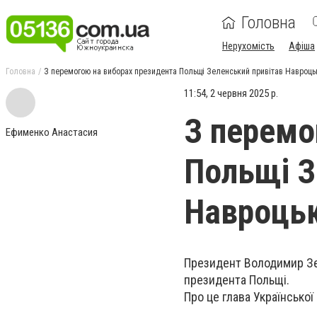
Головна
Нерухомість
Афіша
Головна
З перемогою на виборах президента Польщі Зеленський привітав Навроць
11:54, 2 червня 2025 р.
З перемо
Ефименко Анастасия
Польщі З
Навроць
Президент Володимир Зе
президента Польщі.
Про це глава Українсько