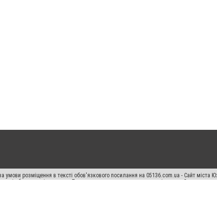
а умови розміщення в тексті обов'язкового посилання на 05136.com.ua - Сайт міста Ю
 тексті або в якості джерела. Порушення виняткових прав переслідується Законом.
ський спецпроєкт", "Політичні новини", "Пресреліз", "PR", "Офіційно", "Політична рек