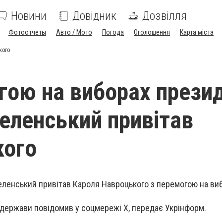
Новини
Довідник
Дозвілля
Фотоотчеты
Авто / Мото
Погода
Оголошення
Карта міста
кого
гою на виборах прези
еленський привітав
кого
ленський привітав Кароля Навроцького з перемогою на ви
ї держави повідомив у соцмережі Х, передає Укрінформ.