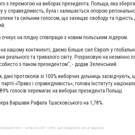
го з перемогою на виборах президента. Польща, яка зберіг
ру у справедливість, була і залишається опорою регіонально
зпеки та сильним голосом, що захищає свободу та гідність
ий.
о очікує на плідну співпрацю з новим польським лідером.
на нашому континенті, даємо більше сил Європі у глобальні
я реального та тривалого світу. Розраховую на незмінно п
собисто з паном президентом", - додав Зеленський.
, дані протоколів зі 100% виборчих дільниць засвідчують, 
партії «Право і справедливість», голова Інституту національ
,89% голосів перемагає на виборах президента Польщі.
ера Варшави Рафала Тшасковського на 1,78%.
бхідний текст і натисніть Ctrl + Enter, щоб повідомити про це редакцію