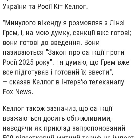
України та Росії Кіт Келлог.
"Минулого вікенду я розмовляв з Лінзі
Грем, і, на мою думку, санкції вже готові;
вони готові до введення. Вони
називаються "Закон про санкції проти
Росії 2025 року". І я думаю, що Грем вже
все підготував і готовий їх ввести",
— сказав Келлог в інтерв'ю телеканалу
Fox News.
Келлог також зазначив, що санкції
вважаються досить обтяжливими,
наводячи як приклад запропонований
500-відсотковий митний тариф на імпорт