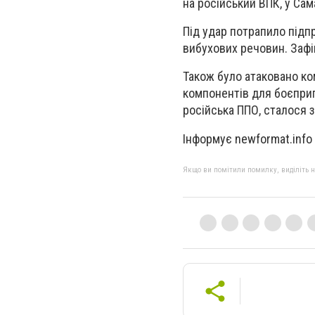
на російський ВПК, у Сам
Під удар потрапило підп
вибухових речовин. Зафі
Також було атаковано ко
компонентів для боєприп
російська ППО, сталося 
Інформує newformat.info
Якщо ви помітили помилку, виділіть нео