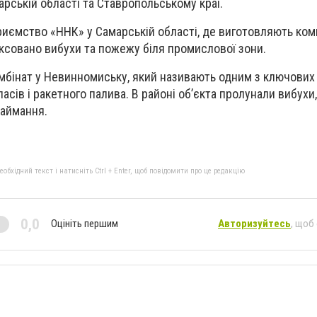
арській області та Ставропольському краї.
риємство «ННК» у Самарській області, де виготовляють ко
ксовано вибухи та пожежу біля промислової зони.
мбінат у Невинномиську, який називають одним з ключових
асів і ракетного палива. В районі об’єкта пролунали вибухи
займання.
бхідний текст і натисніть Ctrl + Enter, щоб повідомити про це редакцію
0,0
Оцініть першим
Авторизуйтесь
, щоб