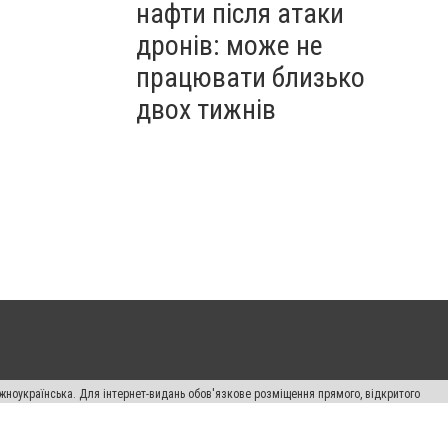
нафти після атаки
дронів: може не
працювати близько
двох тижнів
жноукраїнська. Для інтернет-видань обов'язкове розміщення прямого, відкритого
лама" публікуються на правах реклами.