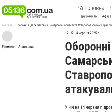
Головна
Нерухомість
Афіша
Головна
Оборонні підприємства в Самарській області та Ставропольському краї рф
12:15, 14 червня 2025 р.
Оборонні
Ефименко Анастасия
Самарськ
Ставропо
атакувал
У ніч на 14 червня підр