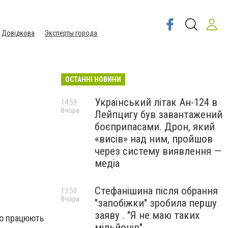
Довідкова
Эксперты города
ОСТАННІ НОВИНИ
Український літак Ан-124 в
14:59
Вчора
Лейпцигу був завантажений
боєприпасами. Дрон, який
«висів» над ним, пройшов
через систему виявлення —
медіа
Стефанішина після обрання
13:50
Вчора
"запобіжки" зробила першу
заяву . "Я не маю таких
що працюють
мільйонів"