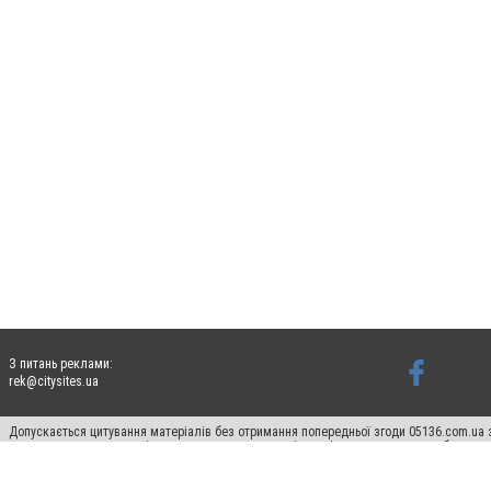
З питань реклами:
rek@citysites.ua
Допускається цитування матеріалів без отримання попередньої згоди 05136.com.ua з
для пошукових систем гіперпосилання на цитовані статті не нижче другого абзацу в
Матеріали з плашками "Новини компаній", "Промо", "Партнерський матеріал", "Партнер