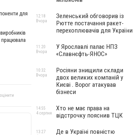
мпоненти для
Зеленський обговорив із
12:18
Вчора
Рютте постачання ракет-
перехоплювачів для України
 виробників
, працювала
У Ярославлі палає НПЗ
11:20
Вчора
«Славнєфть-ЯНОС»
Росіяни знищили склади
10:32
Вчора
двох великих компаній у
Києві . Ворог атакував
бізнеси
 оцінити
Хто не має права на
14:55
4 серпня
відстрочку пояснив ТЦК
Де в Україні повністю
13:27