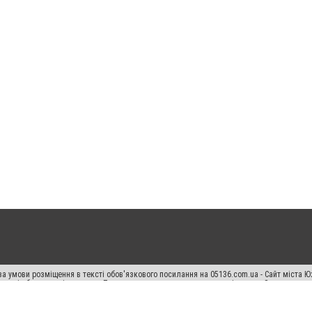
а умови розміщення в тексті обов'язкового посилання на 05136.com.ua - Сайт міста Ю
 тексті або в якості джерела. Порушення виняткових прав переслідується Законом.
ський спецпроєкт", "Політичні новини", "Пресреліз", "PR", "Офіційно", "Політична рек