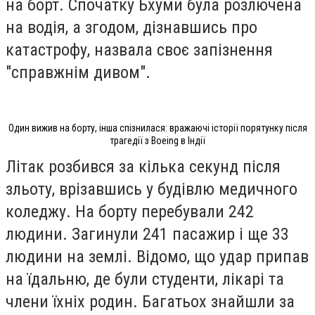
на борт. Спочатку Бхуми була розлючена
на водія, а згодом, дізнавшись про
катастрофу, назвала своє запізнення
"справжнім дивом".
Один вижив на борту, інша спізнилася: вражаючі історії порятунку після
трагедії з Boeing в Індії
Літак розбився за кілька секунд після
зльоту, врізавшись у будівлю медичного
коледжу. На борту перебували 242
людини. Загинули 241 пасажир і ще 33
людини на землі. Відомо, що удар припав
на їдальню, де були студенти, лікарі та
члени їхніх родин. Багатьох знайшли за