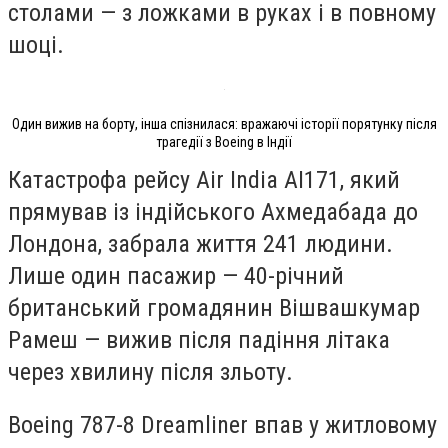
столами — з ложками в руках і в повному
шоці.
Один вижив на борту, інша спізнилася: вражаючі історії порятунку після
трагедії з Boeing в Індії
Катастрофа рейсу Air India AI171, який
прямував із індійського Ахмедабада до
Лондона, забрала життя 241 людини.
Лише один пасажир — 40-річний
британський громадянин Вішвашкумар
Рамеш — вижив після падіння літака
через хвилину після зльоту.
Boeing 787-8 Dreamliner впав у житловому