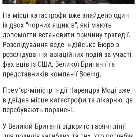
На місці катастрофи вже знайдено один
із двох "чорних ящиків", які мають
допомогти встановити причину трагедії.
Розслідування веде індійське Бюро з
розслідування авіаційних подій за участі
фахівців із США, Великої Британії та
представників компанії Boeing.
Прем’єр-міністр Індії Нарендра Моді вже
відвідав місце катастрофи та лікарню, де
перебувають поранені.
У Великій Британії відкрито гарячі лінії
для родичів загиблих та тих, хто потребує