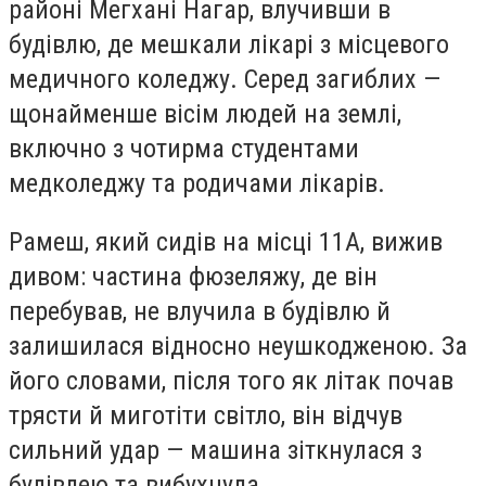
районі Мегхані Нагар, влучивши в
будівлю, де мешкали лікарі з місцевого
медичного коледжу. Серед загиблих —
щонайменше вісім людей на землі,
включно з чотирма студентами
медколеджу та родичами лікарів.
Рамеш, який сидів на місці 11A, вижив
дивом: частина фюзеляжу, де він
перебував, не влучила в будівлю й
залишилася відносно неушкодженою. За
його словами, після того як літак почав
трясти й миготіти світло, він відчув
сильний удар — машина зіткнулася з
будівлею та вибухнула.