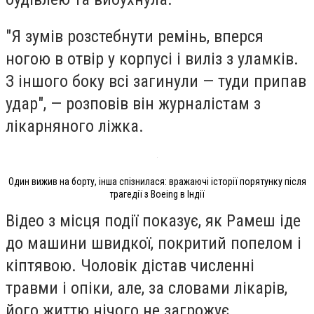
"Я зумів розстебнути ремінь, вперся
ногою в отвір у корпусі і виліз з уламків.
З іншого боку всі загинули — туди припав
удар", — розповів він журналістам з
лікарняного ліжка.
Один вижив на борту, інша спізнилася: вражаючі історії порятунку після
трагедії з Boeing в Індії
Відео з місця події показує, як Рамеш іде
до машини швидкої, покритий попелом і
кіптявою. Чоловік дістав численні
травми і опіки, але, за словами лікарів,
його життю нічого не загрожує.