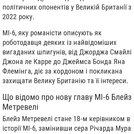
політичних опонентів у Великій Британії з
2022 року.
МІ-6, яку романісти описують як
роботодавця деяких із найвідоміших
вигаданих шпигунів, від Джорджа Смайлі
Джона ле Карре до Джеймса Бонда Яна
Флемінга, діє за кордоном і покликана
захищати Велику Британію та її інтереси.
Що відомо про нову главу МІ-6 Блейз
Метревелі
Блейз Метревелі стане 18-м керівником в
історії МІ-6, замінивши сера Річарда Мура