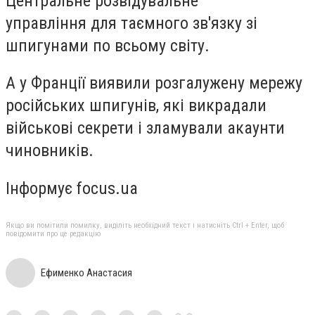
Центральне розвідувальне
управління для таємного зв'язку зі
шпигунами по всьому світу.
А у Франції виявили розгалужену мережу
російських шпигунів, які викрадали
військові секрети і зламували акаунти
чиновників.
Інформує focus.ua
Якщо ви помітили помилку, виділіть необхідний текст і натисніть Ctrl + Enter, щоб
повідомити про це редакцію
Ефименко Анастасия