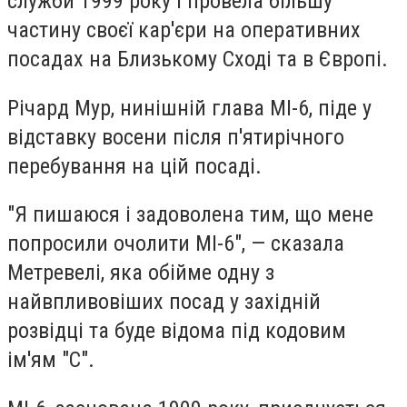
служби 1999 року і провела більшу
частину своєї кар'єри на оперативних
посадах на Близькому Сході та в Європі.
Річард Мур, нинішній глава МІ-6, піде у
відставку восени після п'ятирічного
перебування на цій посаді.
"Я пишаюся і задоволена тим, що мене
попросили очолити МІ-6", — сказала
Метревелі, яка обійме одну з
найвпливовіших посад у західній
розвідці та буде відома під кодовим
ім'ям "С".