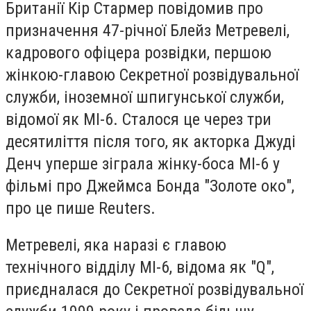
Британії Кір Стармер повідомив про
призначення 47-річної Блейз Метревелі,
кадрового офіцера розвідки, першою
жінкою-главою Секретної розвідувальної
служби, іноземної шпигунської служби,
відомої як МІ-6. Сталося це через три
десятиліття після того, як акторка Джуді
Денч уперше зіграла жінку-боса МІ-6 у
фільмі про Джеймса Бонда "Золоте око",
про це пише Reuters.
Метревелі, яка наразі є главою
технічного відділу МІ-6, відома як "Q",
приєдналася до Секретної розвідувальної