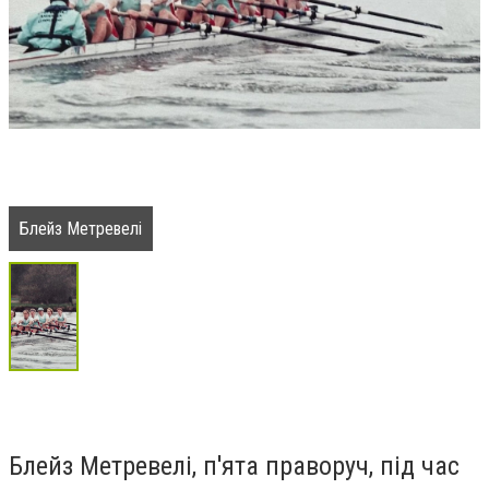
Блейз Метревелі
Блейз Метревелі, п'ята праворуч, під час