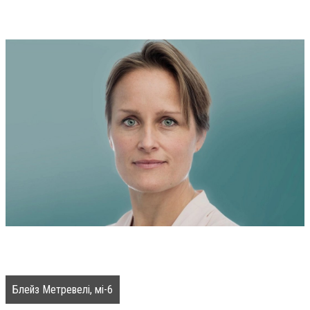
Блейз Метревелі, мі-6