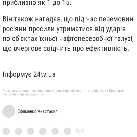
приблизно як 1 до 15.
Він також нагадав, що під час перемовин
росіяни просили утриматися від ударів
по об'єктах їхньої нафтопереробної галузі,
що вчергове свідчить про ефективність.
Інформує 24tv.ua
Якщо ви помітили помилку, виділіть необхідний текст і натисніть Ctrl + Enter, щоб
повідомити про це редакцію
Ефименко Анастасия
0,0