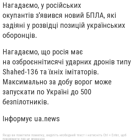
Нагадаємо, у російських
окупантів з'явився новий БПЛА, які
задіяні у розвідці позицій українських
оборонців.
Нагадаємо, що росія має
на озброєннітисячі ударних дронів типу
Shahed-136 та їхніх імітаторів.
Максимально за добу ворог може
запускати по Україні до 500
безпілотників.
Інформує ua.news
Якщо ви помітили помилку, виділіть необхідний текст і натисніть Ctrl + Enter, щоб
повідомити про це редакцію