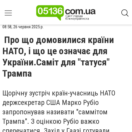
08:58, 26 червня 2025 р.
Про що домовилися країни
НАТО, і що це означає для
України.Саміт для "татуся"
Трампа
Щорічну зустріч країн-учасниць НАТО
держсекретар США Марко Рубіо
запропонував називати "саммітом
Трампа". З оцінкою Рубіо важко
сперечатися. Захід у Гаазі готували