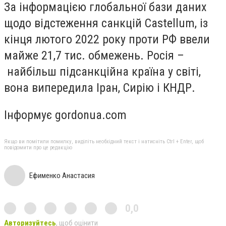
За інформацією глобальної бази даних
щодо відстеження санкцій Castellum, із
кінця лютого 2022 року проти РФ ввели
майже 21,7 тис. обмежень. Росія –
найбільш підсанкційна країна у світі,
вона випередила Іран, Сирію і КНДР.
Інформує gordonua.com
Якщо ви помітили помилку, виділіть необхідний текст і натисніть Ctrl + Enter, щоб
повідомити про це редакцію
Ефименко Анастасия
0,0
Авторизуйтесь
, щоб оцінити