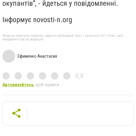
окупантів", - йдеться у повідомленні.
Інформує novosti-n.org
Якщо ви помітили помилку, виділіть необхідний текст і натисніть Ctrl + Enter, щоб
повідомити про це редакцію
Ефименко Анастасия
0,0
Авторизуйтесь
, щоб оцінити