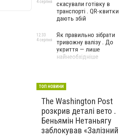
4 серпня
скасували готівку в
транспорті . QR-квитки
дають збій
Як правильно зібрати
12:33
4 серпня
тривожну валізу . До
укриття — лише
найнеобхідніше
ТОП НОВИНИ
The Washington Post
розкрив деталі вето .
Беньямін Нетаньягу
заблокував «Залізний