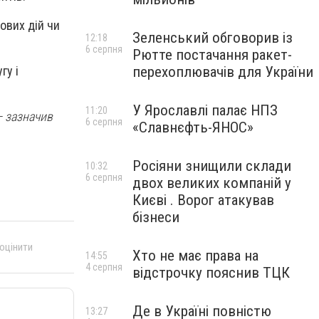
ових дій чи
Зеленський обговорив із
12:18
6 серпня
Рютте постачання ракет-
гу і
перехоплювачів для України
У Ярославлі палає НПЗ
11:20
— зазначив
6 серпня
«Славнєфть-ЯНОС»
Росіяни знищили склади
10:32
6 серпня
двох великих компаній у
Києві . Ворог атакував
бізнеси
 оцінити
Хто не має права на
14:55
4 серпня
відстрочку пояснив ТЦК
Де в Україні повністю
13:27