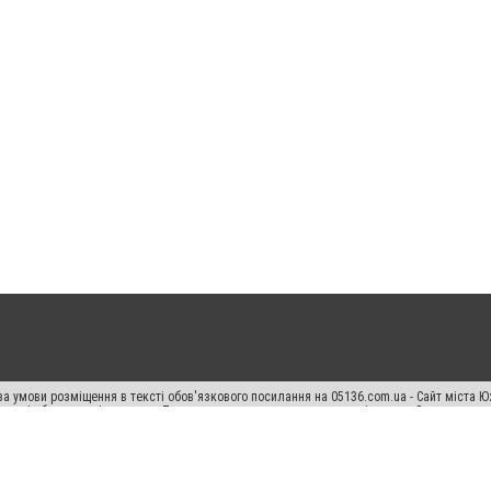
а умови розміщення в тексті обов'язкового посилання на 05136.com.ua - Сайт міста Ю
 тексті або в якості джерела. Порушення виняткових прав переслідується Законом.
ський спецпроєкт", "Політичні новини", "Пресреліз", "PR", "Офіційно", "Політична рек