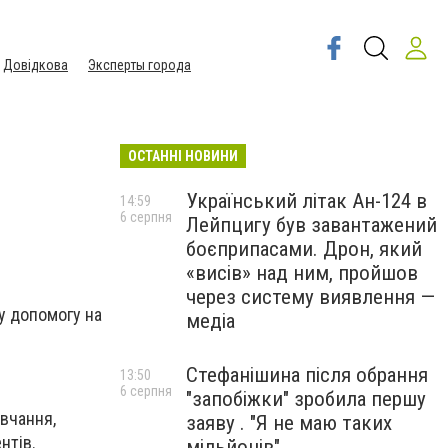
Довідкова
Эксперты города
ОСТАННІ НОВИНИ
Український літак Ан-124 в
14:59
6 серпня
Лейпцигу був завантажений
боєприпасами. Дрон, який
«висів» над ним, пройшов
через систему виявлення —
у допомогу на
медіа
Стефанішина після обрання
13:50
6 серпня
"запобіжки" зробила першу
авчання,
заяву . "Я не маю таких
нтів.
мільйонів"