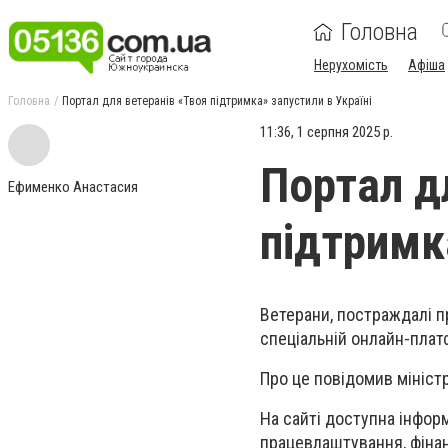
Головна
Нерухомість
Афіша
Головна
Портал для ветеранів «Твоя підтримка» запустили в Україні
11:36, 1 серпня 2025 р.
Портал д
Ефименко Анастасия
підтримк
Ветерани, постраждалі п
спеціальній онлайн-плат
Про це повідомив міністр
На сайті доступна інформ
працевлаштування, фінан