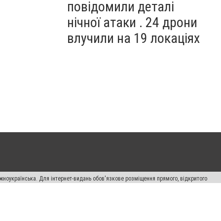
повідомили деталі
нічної атаки . 24 дрони
влучили на 19 локаціях
жноукраїнська. Для інтернет-видань обов'язкове розміщення прямого, відкритого
лама" публікуються на правах реклами.