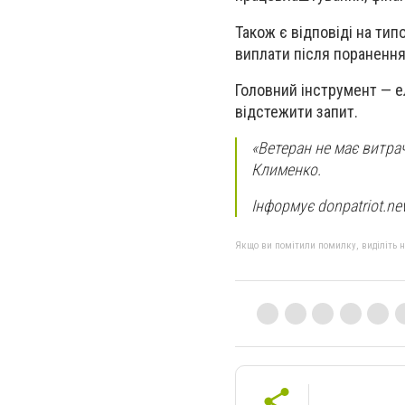
Також є відповіді на тип
виплати після поранення
Головний інструмент — е
відстежити запит.
«Ветеран не має витра
Клименко.
Інформує donpatriot.n
Якщо ви помітили помилку, виділіть нео