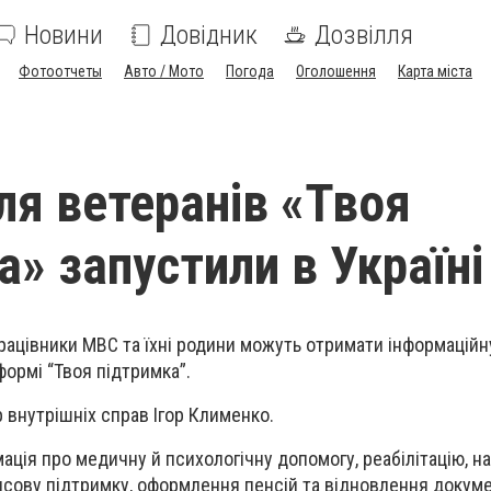
Новини
Довідник
Дозвілля
Фотоотчеты
Авто / Мото
Погода
Оголошення
Карта міста
ля ветеранів «Твоя
а» запустили в Україні
рацівники МВС та їхні родини можуть отримати інформаційн
формі “Твоя підтримка”.
 внутрішніх справ Ігор Клименко.
ація про медичну й психологічну допомогу, реабілітацію, н
сову підтримку, оформлення пенсій та відновлення докуме