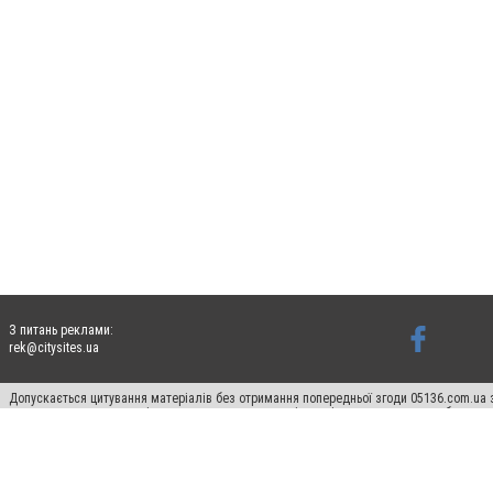
З питань реклами:
rek@citysites.ua
Допускається цитування матеріалів без отримання попередньої згоди 05136.com.ua з
для пошукових систем гіперпосилання на цитовані статті не нижче другого абзацу в
Матеріали з плашками "Новини компаній", "Промо", "Партнерський матеріал", "Партнер