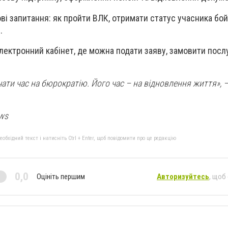
ові запитання: як пройти ВЛК, отримати статус учасника бой
.
лектронний кабінет, де можна подати заяву, замовити послу
чати час на бюрократію. Його час – на відновлення життя», 
ews
бхідний текст і натисніть Ctrl + Enter, щоб повідомити про це редакцію
0,0
Оцініть першим
Авторизуйтесь
, щоб